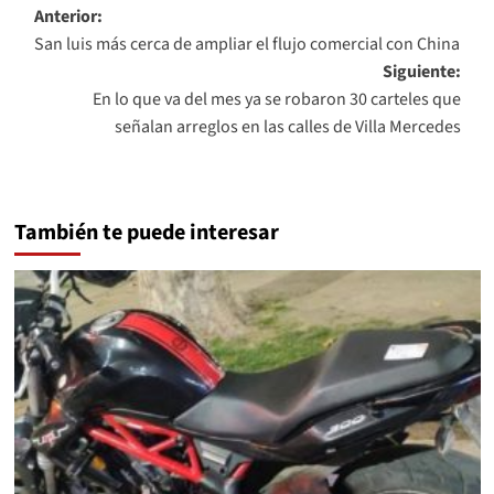
Navegación
Anterior:
San luis más cerca de ampliar el flujo comercial con China
de
Siguiente:
entradas
En lo que va del mes ya se robaron 30 carteles que
señalan arreglos en las calles de Villa Mercedes
También te puede interesar