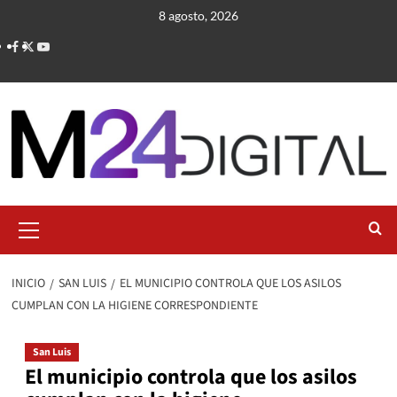
Saltar
8 agosto, 2026
al
contenido
Menú
primario
INICIO
SAN LUIS
EL MUNICIPIO CONTROLA QUE LOS ASILOS
CUMPLAN CON LA HIGIENE CORRESPONDIENTE
San Luis
El municipio controla que los asilos