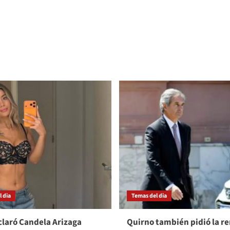
 dia
Temas del dia
laró Candela Arizaga
Quirno también pidió la r