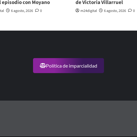
l episodio con Moyano
de Victoria Villarruel
tal
6 agosto, 2026
0
m24digital
6 agosto, 2026
0
Política de imparcialidad