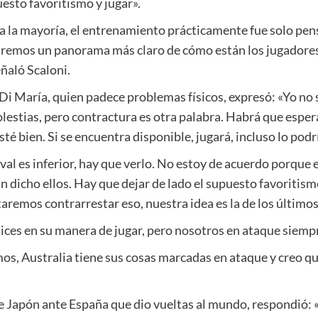
uesto favoritismo y jugar».
a la mayoría, el entrenamiento prácticamente fue solo pens
dremos un panorama más claro de cómo están los jugadores
ñaló Scaloni.
 Di María, quien padece problemas físicos, expresó: «Yo no
lestias, pero contractura es otra palabra. Habrá que esper
té bien. Si se encuentra disponible, jugará, incluso lo po
ival es inferior, hay que verlo. No estoy de acuerdo porque 
dicho ellos. Hay que dejar de lado el supuesto favoritismo
taremos contrarrestar eso, nuestra idea es la de los últimos
ices en su manera de jugar, pero nosotros en ataque siem
, Australia tiene sus cosas marcadas en ataque y creo que 
e Japón ante España que dio vueltas al mundo, respondió: