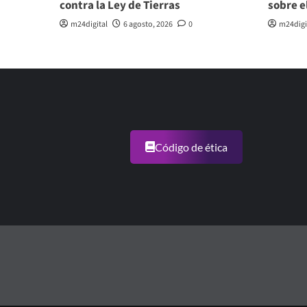
contra la Ley de Tierras
sobre e
m24digital
6 agosto, 2026
0
m24digi
Código de ética