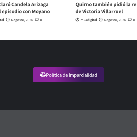
laró Candela Arizaga
Quirno también pidió la r
l episodio con Moyano
de Victoria Villarruel
tal
6 agosto, 2026
0
m24digital
6 agosto, 2026
0
Política de imparcialidad