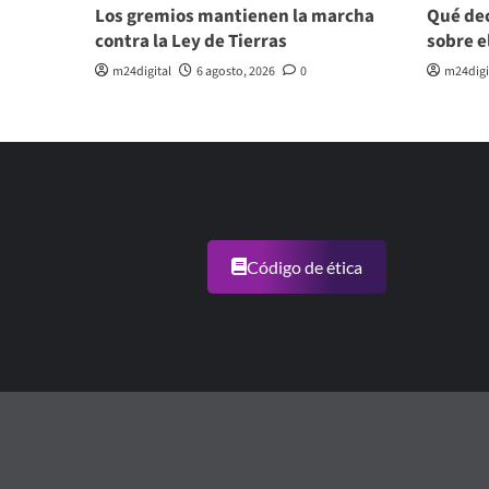
Los gremios mantienen la marcha
Qué dec
contra la Ley de Tierras
sobre e
m24digital
6 agosto, 2026
0
m24digi
Código de ética