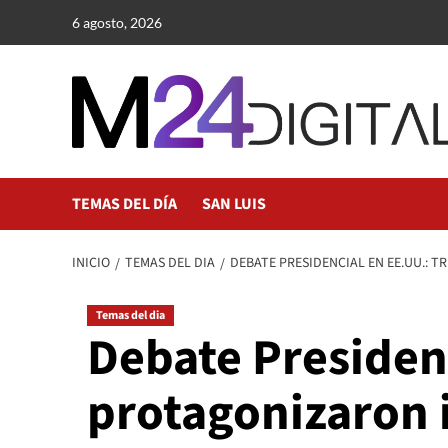
Saltar
6 agosto, 2026
al
contenido
TEMAS DEL DÍA
SAN LUIS
INICIO
TEMAS DEL DIA
DEBATE PRESIDENCIAL EN EE.UU.: 
Temas del dia
Debate Presiden
protagonizaron 