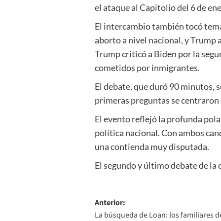
el ataque al Capitolio del 6 de en
El intercambio también tocó tema
aborto a nivel nacional, y Trump 
Trump criticó a Biden por la seg
cometidos por inmigrantes.
El debate, que duró 90 minutos, se
primeras preguntas se centraron 
El evento reflejó la profunda pol
política nacional. Con ambos can
una contienda muy disputada.
El segundo y último debate de la
Navegación
Anterior:
La búsqueda de Loan: los familiares de
de