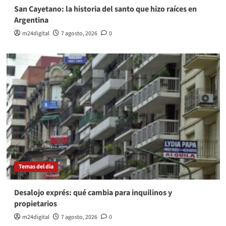
San Cayetano: la historia del santo que hizo raíces en
Argentina
m24digital
7 agosto, 2026
0
Temas del dia
Desalojo exprés: qué cambia para inquilinos y
propietarios
m24digital
7 agosto, 2026
0