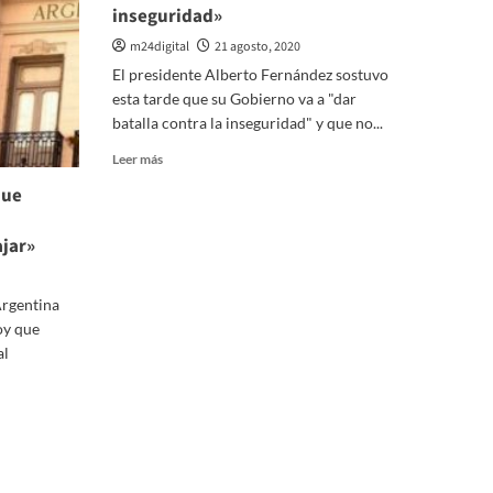
inseguridad»
m24digital
21 agosto, 2020
El presidente Alberto Fernández sostuvo
esta tarde que su Gobierno va a "dar
batalla contra la inseguridad" y que no...
Leer
Leer más
más
que
sobre
Alberto
Fernández
ajar»
prometió
que
va
 Argentina
a
oy que
«dar
al
batalla
contra
la
inseguridad»