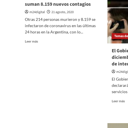
suman 8.159 nuevos contagios
m24digital
21 agosto, 2020
Otras 214 personas murieron y 8.159 se
infectaron de coronavirus en las últimas
24 horas en la Argentina, con lo...
Temas del
Leer
Leer más
más
El Gobi
sobre
diciemb
Coronavirus
en
de inte
Argentina:
m24digi
Otras
214
El Gobie
personas
declarará 
murieron
servicios 
y
se
Le
Leer más
suman
m
8.159
so
nuevos
El
contagios
G
co