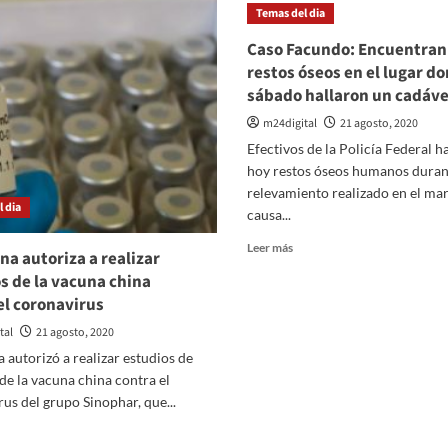
titular
Temas del dia
sta
de
la
Caso Facundo: Encuentran
1
UIA
restos óseos en el lugar do
e
afirmó
sábado hallaron un cadáve
ciembre
que
s
«casi
m24digital
21 agosto, 2020
rifas
todo
Efectivos de la Policía Federal h
lefónicas,
el
e
hoy restos óseos humanos duran
entramado
ternet
industrial
relevamiento realizado en el mar
 dia
comenzó
causa...
e
a
Leer
Leer más
trabajar»
na autoriza a realizar
aga
más
s de la vacuna china
sobre
el coronavirus
Caso
Facundo:
tal
21 agosto, 2020
Encuentran
 autorizó a realizar estudios de
más
restos
 de la vacuna china contra el
óseos
us del grupo Sinophar, que...
en
er
el