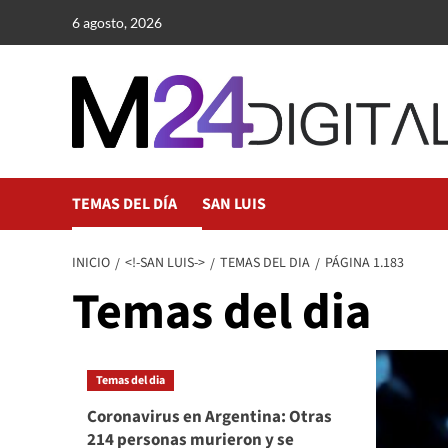
Saltar
6 agosto, 2026
al
contenido
TEMAS DEL DÍA
SAN LUIS
INICIO
<!-SAN LUIS->
TEMAS DEL DIA
PÁGINA 1.183
Temas del dia
Temas del dia
Coronavirus en Argentina: Otras
214 personas murieron y se