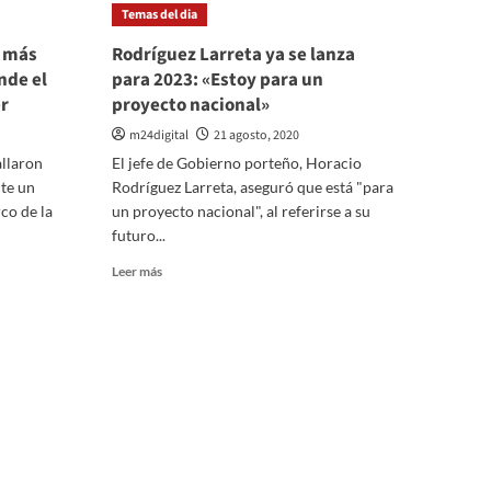
Temas del dia
 más
Rodríguez Larreta ya se lanza
nde el
para 2023: «Estoy para un
r
proyecto nacional»
m24digital
21 agosto, 2020
allaron
El jefe de Gobierno porteño, Horacio
te un
Rodríguez Larreta, aseguró que está "para
co de la
un proyecto nacional", al referirse a su
futuro...
Leer
Leer más
más
sobre
Rodríguez
Larreta
ya
se
lanza
para
2023:
«Estoy