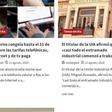
 dia
Temas del dia
erno congela hasta el 31 de
El titular de la UIA afirmó 
re las tarifas telefónicas,
«casi todo el entramado
rnet y de tv paga
industrial comenzó a trab
tal
21 agosto, 2020
m24digital
21 agosto, 2020
rno anunció esta noche que
El titular de la Unión Industrial
a la telefonía celular y fija, a los
(UIA), Miguel Acevedo, afirmó h
de internet y a...
"casi todo el entramado industri
comenzó a...
er
ás
Leer
Leer más
bre
más
sobre
obierno
El
ngela