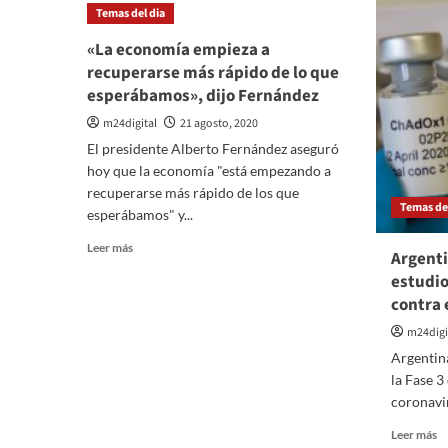
Temas del dia
ha
el
«La economía empieza a
3
recuperarse más rápido de lo que
d
esperábamos», dijo Fernández
di
la
m24digital
21 agosto, 2020
ta
El presidente Alberto Fernández aseguró
te
d
hoy que la economía "está empezando a
in
recuperarse más rápido de los que
Temas del
y
esperábamos" y...
d
Leer
tv
Leer más
Argenti
más
p
estudio
sobre
contra 
«La
economía
m24digi
empieza
Argentina
a
recuperarse
la Fase 3
más
coronavir
rápido
Le
de
Leer más