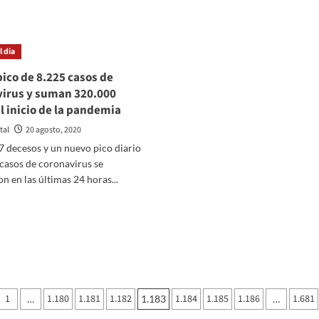
ás
lugar
bre
donde
gentina
el
toriza
sábado
 dia
hallaron
alizar
un
ico de 8.225 casos de
tudios
cadáver
irus y suman 320.000
e
l inicio de la pandemia
acuna
tal
20 agosto, 2020
ina
7 decesos y un nuevo pico diario
ntra
casos de coronavirus se
ronavirus
on en las últimas 24 horas...
er
ás
bre
uevo
co
e
.225
nación
sos
1
1.180
1.181
1.182
1.184
1.185
1.186
1.681
…
1.183
…
e