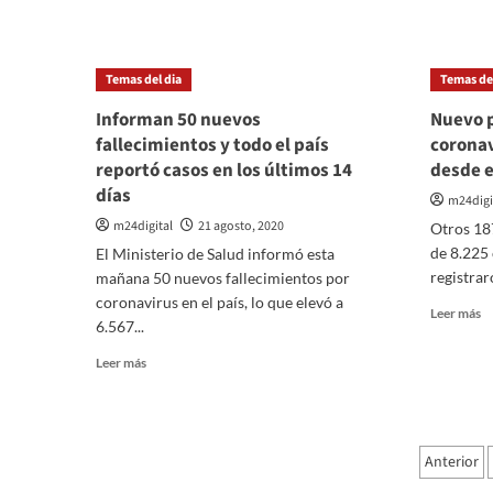
m
lo
so
que
Ar
esperábamos»,
au
dijo
Temas del dia
Temas del
a
Fernández
re
Informan 50 nuevos
Nuevo p
es
fallecimientos y todo el país
coronav
d
reportó casos en los últimos 14
desde e
la
días
v
m24digi
ch
m24digital
21 agosto, 2020
Otros 18
co
de 8.225 
El Ministerio de Salud informó esta
el
co
registrar
mañana 50 nuevos fallecimientos por
coronavirus en el país, lo que elevó a
Le
Leer más
6.567...
m
so
Leer
Leer más
N
más
pi
sobre
d
Informan
8
50
Pagi
ca
Anterior
nuevos
d
fallecimientos