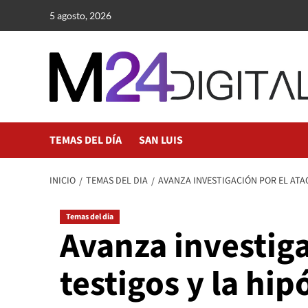
Saltar
5 agosto, 2026
al
contenido
TEMAS DEL DÍA
SAN LUIS
INICIO
TEMAS DEL DIA
AVANZA INVESTIGACIÓN POR EL ATAQ
Temas del dia
Avanza investiga
testigos y la hip