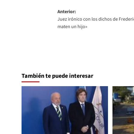
Navegación
Anterior:
Juez irónico con los dichos de Frederic
de
maten un hijo»
entradas
También te puede interesar