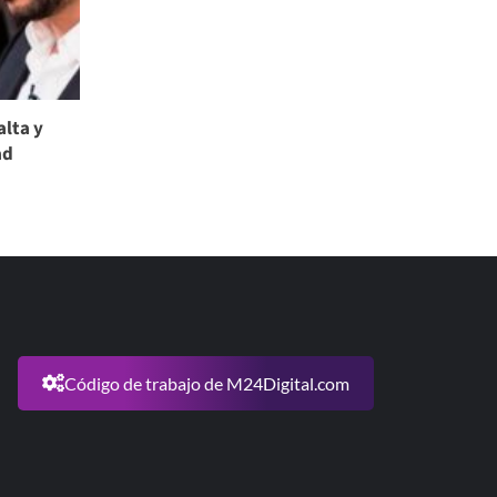
alta y
ad
Código de trabajo de M24Digital.com