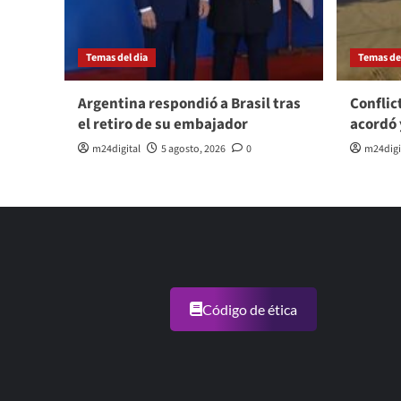
Temas del dia
Temas del
Argentina respondió a Brasil tras
Conflic
el retiro de su embajador
acordó 
m24digital
5 agosto, 2026
0
m24digi
Código de ética