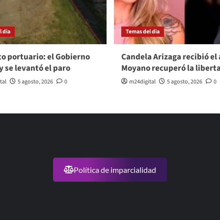
 dia
Temas del dia
to portuario: el Gobierno
Candela Arizaga recibió el 
y se levantó el paro
Moyano recuperó la libert
tal
5 agosto, 2026
0
m24digital
5 agosto, 2026
0
Política de imparcialidad