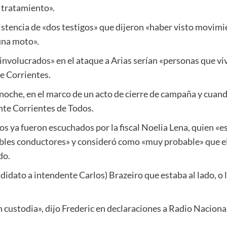
 tratamiento».
xistencia de «dos testigos» que dijeron «haber visto movi
una moto».
involucrados» en el ataque a Arias serían «personas que vi
e Corrientes.
a noche, en el marco de un acto de cierre de campaña y cuan
ente Corrientes de Todos.
gos ya fueron escuchados por la fiscal Noelia Lena, quien «
ibles conductores» y consideró como «muy probable» que el
do.
ndidato a intendente Carlos) Brazeiro que estaba al lado, o
custodia», dijo Frederic en declaraciones a Radio Naciona