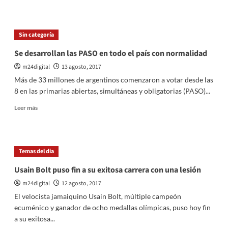
sobre
Macri:
«Espero
Sin categoría
que
los
Se desarrollan las PASO en todo el país con normalidad
argentinos
m24digital
13 agosto, 2017
nos
expresemos
Más de 33 millones de argentinos comenzaron a votar desde las
con
8 en las primarias abiertas, simultáneas y obligatorias (PASO)...
alegría»
Leer
Leer más
más
sobre
Se
desarrollan
Temas del dia
las
PASO
Usain Bolt puso fin a su exitosa carrera con una lesión
en
m24digital
12 agosto, 2017
todo
el
El velocista jamaiquino Usain Bolt, múltiple campeón
país
ecuménico y ganador de ocho medallas olímpicas, puso hoy fin
con
a su exitosa...
normalidad