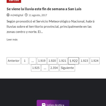
San Luis
olor
fuerza
Se viene la lluvia este fin de semana a San Luis
la
m24digital
11 agosto, 2017
evacuación
de
Según pronosticó el Servicio Meteorológico Nacional, habrá
un
lluvias sobre el territorio provincial, principalmente en las
hospital
zonas centro y norte. El...
en
New
Leer
Leer más
Hampshire
más
sobre
Se
viene
Paginación
Anterior
1
1.919
1.920
1.921
1.923
1.924
…
1.922
la
de
lluvia
1.925
2.354
Siguiente
…
este
entradas
fin
de
semana
a
San
Luis
Código de ética