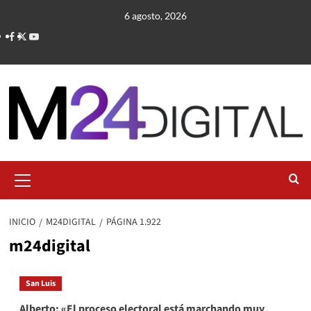
Saltar
6 agosto, 2026
al
contenido
Menú
primario
INICIO
M24DIGITAL
PÁGINA 1.922
m24digital
San Luis
Alberto: «El proceso electoral está marchando muy