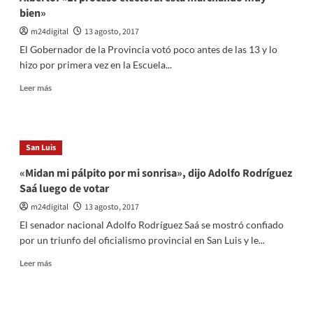
bien»
m24digital
13 agosto, 2017
El Gobernador de la Provincia votó poco antes de las 13 y lo
hizo por primera vez en la Escuela...
Leer
Leer más
más
sobre
Alberto:
«El
San Luis
proceso
electoral
«Midan mi pálpito por mi sonrisa», dijo Adolfo Rodríguez
está
Saá luego de votar
marchando
muy
m24digital
13 agosto, 2017
bien»
El senador nacional Adolfo Rodríguez Saá se mostró confiado
por un triunfo del oficialismo provincial en San Luis y le...
Leer
Leer más
más
sobre
«Midan