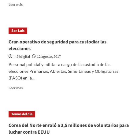
Leer
Leer más
más
sobre
Usain
Bolt
San Luis
puso
fin
Gran operativo de seguridad para custodiar las
a
elecciones
su
exitosa
m24digital
12 agosto, 2017
carrera
Personal policial y militar a cargo de la custodia de las
con
elecciones Primarias, Abiertas, Simultáneas y Obligatorias
una
(PASO) en la...
lesión
Leer
Leer más
más
sobre
Gran
operativo
Temas del dia
de
seguridad
Corea del Norte enroló a 3,5 millones de voluntarios para
para
luchar contra EEUU
custodiar