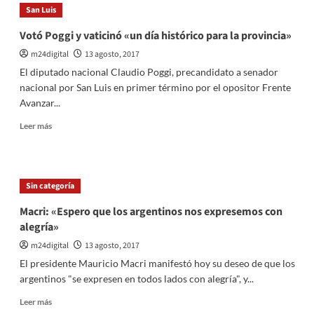
mi
San Luis
pálpito
por
Votó Poggi y vaticinó «un día histórico para la provincia»
mi
m24digital
13 agosto, 2017
sonrisa»,
dijo
El diputado nacional Claudio Poggi, precandidato a senador
Adolfo
nacional por San Luis en primer término por el opositor Frente
Rodríguez
Avanzar...
Saá
luego
Leer
Leer más
de
más
votar
sobre
Votó
Poggi
Sin categoría
y
vaticinó
Macri: «Espero que los argentinos nos expresemos con
«un
alegría»
día
histórico
m24digital
13 agosto, 2017
para
El presidente Mauricio Macri manifestó hoy su deseo de que los
la
argentinos "se expresen en todos lados con alegría", y...
provincia»
Leer
Leer más
más