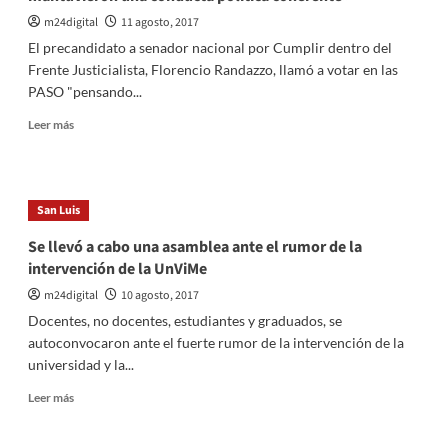
vistas
a
m24digital
11 agosto, 2017
las
El precandidato a senador nacional por Cumplir dentro del
PASO
Frente Justicialista, Florencio Randazzo, llamó a votar en las
del
PASO "pensando...
domingo
Leer
Leer más
más
sobre
Randazzo
pidió
San Luis
que
voten
Se llevó a cabo una asamblea ante el rumor de la
«pensando
intervención de la UnViMe
en
quienes
m24digital
10 agosto, 2017
mantuvieron
Docentes, no docentes, estudiantes y graduados, se
una
autoconvocaron ante el fuerte rumor de la intervención de la
conducta
universidad y la...
política
coherente»
Leer
Leer más
más
sobre