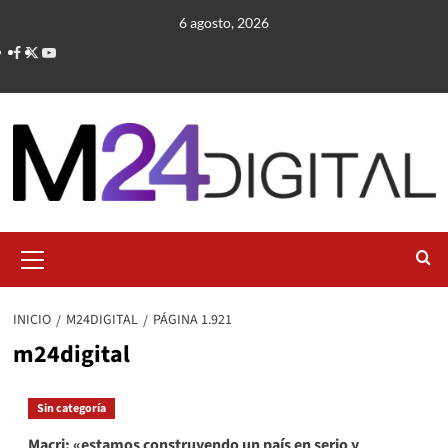
Saltar
6 agosto, 2026
al
contenido
Menú
primario
INICIO
M24DIGITAL
PÁGINA 1.921
m24digital
Sin categoría
Macri: «estamos construyendo un país en serio y