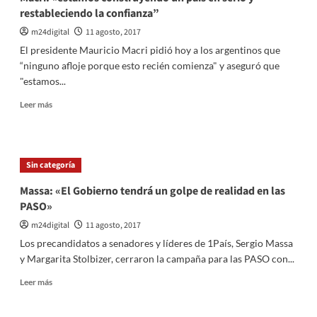
restableciendo la confianza”
m24digital
11 agosto, 2017
El presidente Mauricio Macri pidió hoy a los argentinos que
“ninguno afloje porque esto recién comienza" y aseguró que
"estamos...
Leer
Leer más
más
sobre
Macri:
«estamos
Sin categoría
construyendo
un
Massa: «El Gobierno tendrá un golpe de realidad en las
país
PASO»
en
serio
m24digital
11 agosto, 2017
y
Los precandidatos a senadores y líderes de 1País, Sergio Massa
restableciendo
y Margarita Stolbizer, cerraron la campaña para las PASO con...
la
confianza”
Leer
Leer más
más
sobre