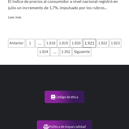
El índice de precios al consumidor a nivel nacional registró en
julio un incremento de 1,7%, impulsado por los rubros...
Leer
Leer más
más
sobre
El
índice
Paginación
Anterior
1
1.918
1.919
1.920
1.922
1.923
…
1.921
de
de
precios
1.924
2.352
Siguiente
…
al
entradas
consumidor
a
nivel
nacional
subió
1,7%
en
Código de ética
julio
Política de imparcialidad