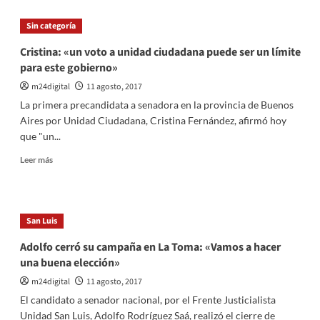
Massa:
«El
Sin categoría
Gobierno
tendrá
Cristina: «un voto a unidad ciudadana puede ser un límite
un
para este gobierno»
golpe
de
m24digital
11 agosto, 2017
realidad
La primera precandidata a senadora en la provincia de Buenos
en
Aires por Unidad Ciudadana, Cristina Fernández, afirmó hoy
las
que "un...
PASO»
Leer
Leer más
más
sobre
Cristina:
«un
San Luis
voto
a
Adolfo cerró su campaña en La Toma: «Vamos a hacer
unidad
una buena elección»
ciudadana
puede
m24digital
11 agosto, 2017
ser
El candidato a senador nacional, por el Frente Justicialista
un
Unidad San Luis, Adolfo Rodríguez Saá, realizó el cierre de