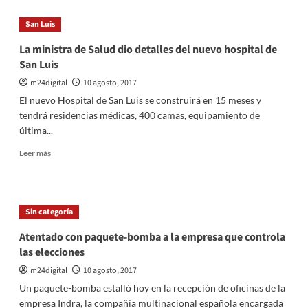
Se
llevó
San Luis
a
cabo
La ministra de Salud dio detalles del nuevo hospital de
una
San Luis
asamblea
ante
m24digital
10 agosto, 2017
el
El nuevo Hospital de San Luis se construirá en 15 meses y
rumor
tendrá residencias médicas, 400 camas, equipamiento de
de
última...
la
intervención
Leer
Leer más
de
más
la
sobre
UnViMe
La
ministra
Sin categoría
de
Salud
Atentado con paquete-bomba a la empresa que controla
dio
las elecciones
detalles
del
m24digital
10 agosto, 2017
nuevo
Un paquete-bomba estalló hoy en la recepción de oficinas de la
hospital
empresa Indra, la compañía multinacional española encargada
de