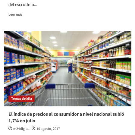
del escrutinio...
San
Luis
Leer
Leer más
más
sobre
Atentado
con
paquete-
bomba
a
la
empresa
que
controla
las
elecciones
Temas del dia
El índice de precios al consumidor a nivel nacional subió
1,7% en julio
m24digital
10 agosto, 2017