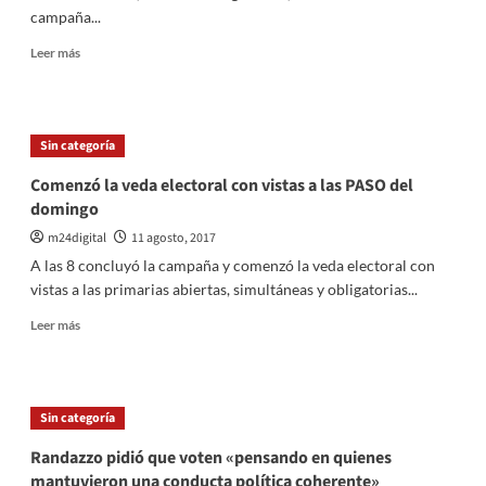
límite
campaña...
para
este
Leer
Leer más
gobierno»
más
sobre
Adolfo
cerró
Sin categoría
su
campaña
Comenzó la veda electoral con vistas a las PASO del
en
domingo
La
Toma:
m24digital
11 agosto, 2017
«Vamos
A las 8 concluyó la campaña y comenzó la veda electoral con
a
vistas a las primarias abiertas, simultáneas y obligatorias...
hacer
una
Leer
Leer más
buena
más
elección»
sobre
Comenzó
la
Sin categoría
veda
electoral
Randazzo pidió que voten «pensando en quienes
con
mantuvieron una conducta política coherente»