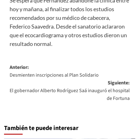
Se espera que Fernández abandone la clínica entre
hoy y mañana, al finalizar todos los estudios
recomendados por su médico de cabecera,
Federico Saavedra. Desde el sanatorio aclararon
que el ecocardiograma y otros estudios dieron un
resultado normal.
Navegación
Anterior:
Desmienten inscripciones al Plan Solidario
de
Siguiente:
entradas
El gobernador Alberto Rodríguez Saá inauguró el hospital
de Fortuna
También te puede interesar