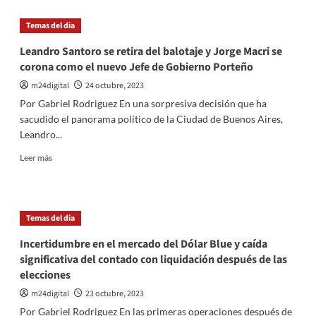
allanamientos
Júbilo
en
Temas del dia
el
PRO
Leandro Santoro se retira del balotaje y Jorge Macri se
por
corona como el nuevo Jefe de Gobierno Porteño
la
victoria
m24digital
24 octubre, 2023
de
Por Gabriel Rodriguez En una sorpresiva decisión que ha
Jorge
sacudido el panorama político de la Ciudad de Buenos Aires,
Macri;
Leandro...
Críticas
de
Leer
Leer más
la
más
izquierda
sobre
a
Leandro
Santoro
Santoro
Temas del dia
por
se
su
retira
Incertidumbre en el mercado del Dólar Blue y caída
retiro
del
significativa del contado con liquidación después de las
balotaje
elecciones
y
Jorge
m24digital
23 octubre, 2023
Macri
Por Gabriel Rodriguez En las primeras operaciones después de