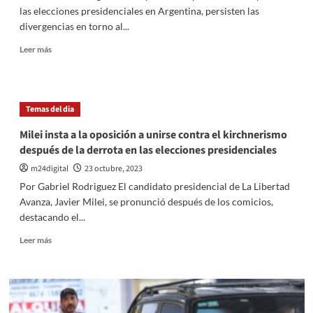
se
las elecciones presidenciales en Argentina, persisten las
corona
divergencias en torno al...
como
el
Leer
Leer más
nuevo
más
Jefe
sobre
de
Incertidumbre
Gobierno
en
Porteño
Temas del dia
el
mercado
Milei insta a la oposición a unirse contra el kirchnerismo
del
después de la derrota en las elecciones presidenciales
Dólar
Blue
m24digital
23 octubre, 2023
y
Por Gabriel Rodriguez El candidato presidencial de La Libertad
caída
Avanza, Javier Milei, se pronunció después de los comicios,
significativa
destacando el...
del
contado
Leer
Leer más
con
más
liquidación
sobre
después
Milei
de
insta
las
a
elecciones