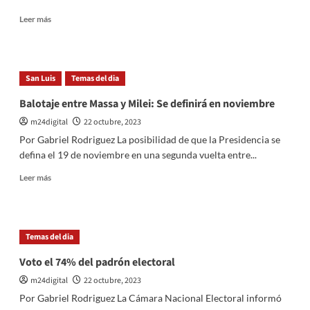
Leer
Leer más
más
sobre
Massa,
ha
San Luis
Temas del dia
anunciado
una
Balotaje entre Massa y Milei: Se definirá en noviembre
serie
m24digital
22 octubre, 2023
de
ejes
Por Gabriel Rodriguez La posibilidad de que la Presidencia se
fundamentales
defina el 19 de noviembre en una segunda vuelta entre...
en
su
Leer
Leer más
estrategia
más
para
sobre
liderar
Balotaje
Argentina
entre
Temas del dia
Massa
y
Voto el 74% del padrón electoral
Milei:
m24digital
22 octubre, 2023
Se
definirá
Por Gabriel Rodriguez La Cámara Nacional Electoral informó
en