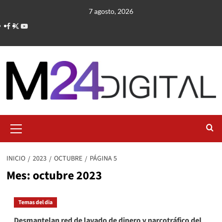
Saltar
7 agosto, 2026
al
contenido
Menú
primario
INICIO
2023
OCTUBRE
PÁGINA 5
Mes:
octubre 2023
Temas del dia
Desmantelan red de lavado de dinero y narcotráfico del