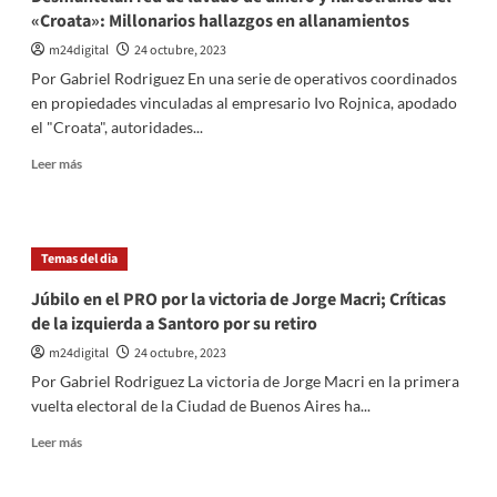
«Croata»: Millonarios hallazgos en allanamientos
m24digital
24 octubre, 2023
Por Gabriel Rodriguez En una serie de operativos coordinados
en propiedades vinculadas al empresario Ivo Rojnica, apodado
el "Croata", autoridades...
Leer
Leer más
más
sobre
Desmantelan
red
Temas del dia
de
lavado
Júbilo en el PRO por la victoria de Jorge Macri; Críticas
de
de la izquierda a Santoro por su retiro
dinero
y
m24digital
24 octubre, 2023
narcotráfico
Por Gabriel Rodriguez La victoria de Jorge Macri en la primera
del
vuelta electoral de la Ciudad de Buenos Aires ha...
«Croata»:
Millonarios
Leer
Leer más
hallazgos
más
en
sobre