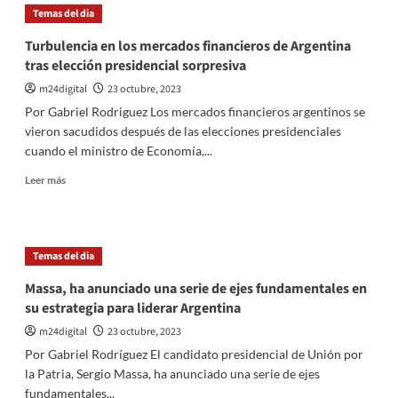
en
Temas del dia
las
estaciones
Turbulencia en los mercados financieros de Argentina
de
tras elección presidencial sorpresiva
servicio:
YPF
m24digital
23 octubre, 2023
aplica
Por Gabriel Rodriguez Los mercados financieros argentinos se
aumento
vieron sacudidos después de las elecciones presidenciales
de
cuando el ministro de Economía,...
hasta
3,5%
Leer
Leer más
en
más
combustibles
sobre
Turbulencia
en
Temas del dia
los
mercados
Massa, ha anunciado una serie de ejes fundamentales en
financieros
su estrategia para liderar Argentina
de
Argentina
m24digital
23 octubre, 2023
tras
Por Gabriel Rodríguez El candidato presidencial de Unión por
elección
la Patria, Sergio Massa, ha anunciado una serie de ejes
presidencial
fundamentales...
sorpresiva