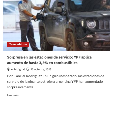
la
oposición
a
unirse
contra
el
kirchnerismo
después
de
Temas del dia
la
derrota
en
Sorpresa en las estaciones de servicio: YPF aplica
las
aumento de hasta 3,5% en combustibles
elecciones
presidenciales
m24digital
23 octubre, 2023
Por Gabriel Rodriguez En un giro inesperado, las estaciones de
servicio de la gigante petrolera argentina YPF han aumentado
sorpresivamente...
Leer
Leer más
más
sobre
Sorpresa