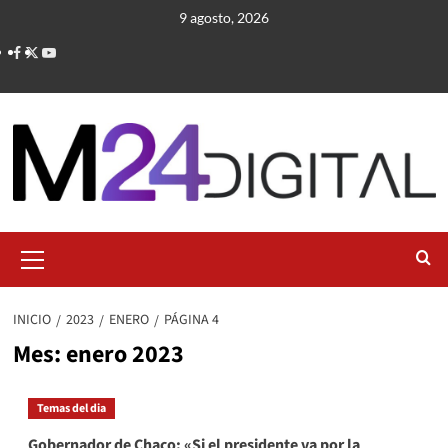
Saltar
9 agosto, 2026
al
contenido
Menú
primario
INICIO
2023
ENERO
PÁGINA 4
Mes:
enero 2023
Temas del dia
Gobernador de Chaco: «Si el presidente va por la