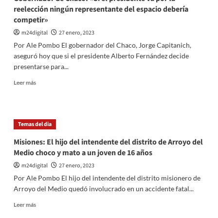
reelección ningún representante del espacio debería
competir»
m24digital
27 enero, 2023
Por Ale Pombo El gobernador del Chaco, Jorge Capitanich,
aseguró hoy que si el presidente Alberto Fernández decide
presentarse para...
Leer
Leer más
más
sobre
Gobernador
de
Temas del dia
Chaco:
«Si
Misiones: El hijo del intendente del distrito de Arroyo del
el
Medio choco y mato a un joven de 16 años
presidente
va
m24digital
27 enero, 2023
por
Por Ale Pombo El hijo del intendente del distrito misionero de
la
Arroyo del Medio quedó involucrado en un accidente fatal...
reelección
ningún
Leer
Leer más
representante
más