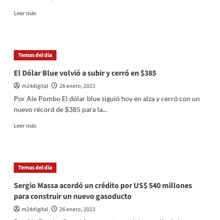
de
pruebas
Leer
Leer más
contra
más
los
sobre
rugbiers
La
oposición
Temas del dia
acude
a
El Dólar Blue volvió a subir y cerró en $385
las
m24digital
26 enero, 2023
las
Naciones
Por Ale Pombo El dólar blue siguió hoy en alza y cerró con un
Unidas
nuevo récord de $385 para la...
para
rebatir
Leer
Leer más
el
más
informe
sobre
del
El
oficialismo
Dólar
Temas del dia
contra
Blue
la
volvió
Sergio Massa acordó un crédito por US$ 540 millones
Corte
a
para construir un nuevo gasoducto
subir
y
m24digital
26 enero, 2023
cerró