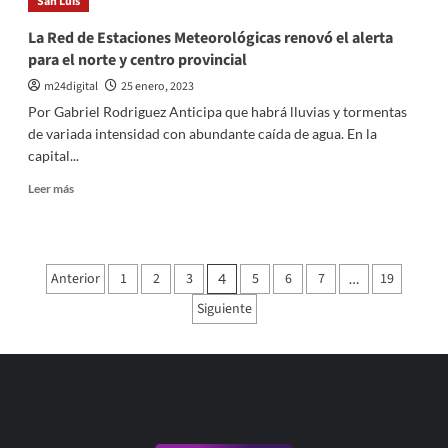
San Luis
de
Buena
La Red de Estaciones Meteorológicas renovó el alerta
Esperanza
para el norte y centro provincial
recibió
una
m24digital
25 enero, 2023
ambulancia
Por Gabriel Rodriguez Anticipa que habrá lluvias y tormentas
para
de variada intensidad con abundante caída de agua. En la
el
capital...
hospital
«Carlos
Leer
Leer más
Sand»
más
sobre
La
Red
Paginación
Anterior
1
2
3
5
6
7
19
4
…
de
de
Estaciones
Siguiente
Meteorológicas
entradas
renovó
el
alerta
para
el
norte