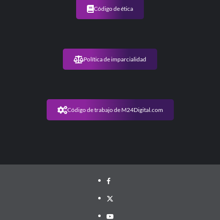
y
Código de ética
centro
provincial
Política de imparcialidad
Código de trabajo de M24Digital.com