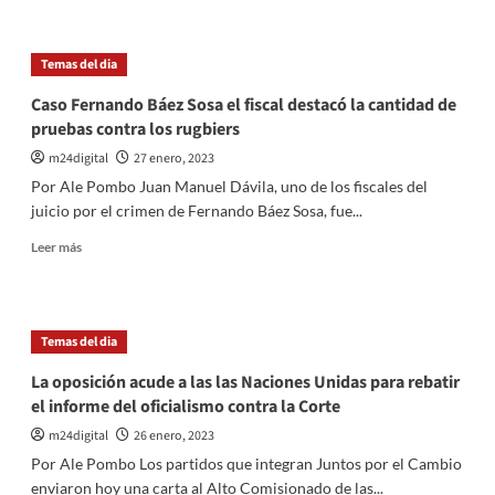
del
sobre
espacio
Misiones:
debería
El
Temas del dia
competir»
hijo
del
Caso Fernando Báez Sosa el fiscal destacó la cantidad de
intendente
pruebas contra los rugbiers
del
distrito
m24digital
27 enero, 2023
de
Por Ale Pombo Juan Manuel Dávila, uno de los fiscales del
Arroyo
juicio por el crimen de Fernando Báez Sosa, fue...
del
Medio
Leer
Leer más
choco
más
y
sobre
mato
Caso
a
Fernando
Temas del dia
un
Báez
joven
Sosa
La oposición acude a las las Naciones Unidas para rebatir
de
el
el informe del oficialismo contra la Corte
16
fiscal
años
destacó
m24digital
26 enero, 2023
la
Por Ale Pombo Los partidos que integran Juntos por el Cambio
cantidad
enviaron hoy una carta al Alto Comisionado de las...