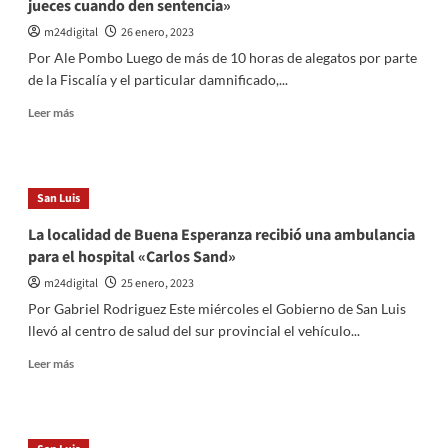
jueces cuando den sentencia»
Sosa:
«No
m24digital
26 enero, 2023
les
Por Ale Pombo Luego de más de 10 horas de alegatos por parte
creo
de la Fiscalía y el particular damnificado,...
nada,
es
Leer
Leer más
tarde
más
yo
sobre
no
Papas
voy
de
San Luis
a
Fernando:
recuperar
«Que
La localidad de Buena Esperanza recibió una ambulancia
a
no
para el hospital «Carlos Sand»
mi
le
hijo»
tiemble
m24digital
25 enero, 2023
la
Por Gabriel Rodriguez Este miércoles el Gobierno de San Luis
mano
llevó al centro de salud del sur provincial el vehículo...
a
los
Leer
Leer más
jueces
más
cuando
sobre
den
La
sentencia»
localidad