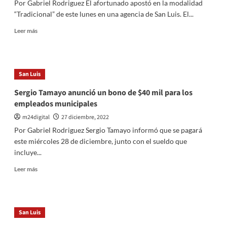
Por Gabriel Rodriguez El afortunado apostó en la modalidad
“Tradicional” de este lunes en una agencia de San Luis. El...
Leer
Leer más
más
sobre
Un
puntano
San Luis
ganó
en
Sergio Tamayo anunció un bono de $40 mil para los
el
empleados municipales
Quini6
y
m24digital
27 diciembre, 2022
se
Por Gabriel Rodriguez Sergio Tamayo informó que se pagará
llevó
este miércoles 28 de diciembre, junto con el sueldo que
80
incluye...
millones
de
Leer
Leer más
pesos
más
sobre
Sergio
Tamayo
San Luis
anunció
un