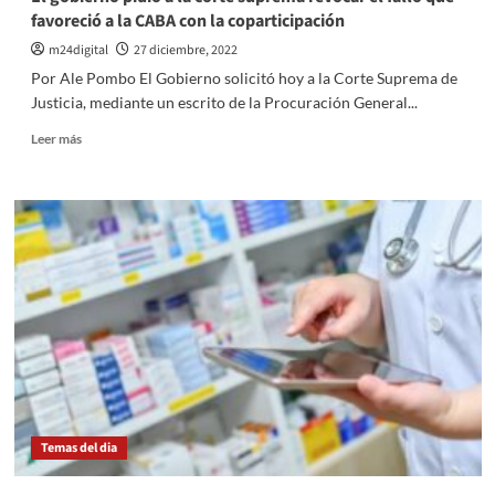
favoreció a la CABA con la coparticipación
m24digital
27 diciembre, 2022
Por Ale Pombo El Gobierno solicitó hoy a la Corte Suprema de
Justicia, mediante un escrito de la Procuración General...
Leer
Leer más
más
sobre
El
gobierno
pidió
a
la
corte
suprema
revocar
el
fallo
que
favoreció
Temas del dia
a
la
CABA