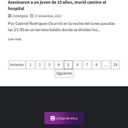
Asesinaron a un joven de 19 años, murió camino al
bono
hospital
de
$40
m24digital
27 diciembre, 2022
mil
Por Gabriel Rodriguez Ocurrió en la noche del lunes pasadas
para
las 21:30 en un terreno baldío donde se dividen los...
los
empleados
Leer
Leer más
municipales
más
sobre
Asesinaron
a
Paginación
Anterior
1
2
3
4
6
7
8
29
5
…
un
de
joven
Siguiente
de
entradas
19
años,
murió
camino
al
hospital
Código de ética