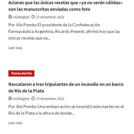
Aclaran que las únicas recetas que «ya no serán válidas»
con
son las manuscritas enviadas como foto
la
coparticipación
m24digital
27 diciembre, 2022
Por Ale Pombo El presidente de la Confederación
Farmacéutica Argentina, Ricardo Pesenti, afirmó hoy que las
únicas recetas que ya...
Leer
Leer más
más
sobre
Aclaran
que
Temas del dia
las
únicas
Rescataron a tres tripulantes de un incendio en un barco
recetas
de Río de la Plata
que
«ya
m24digital
27 diciembre, 2022
no
Por Ale Pombo Una embarcación se incendió este martes en el
serán
Río de la Plata a la altura de donde...
válidas»
son
Leer
Leer más
las
más
manuscritas
sobre