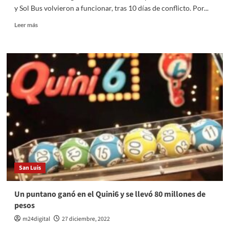
caninos
y Sol Bus volvieron a funcionar, tras 10 días de conflicto. Por...
Leer
Leer más
más
sobre
Se
restableció
el
transporte
interurbano
de
corta
distancia
San Luis
Un puntano ganó en el Quini6 y se llevó 80 millones de
pesos
m24digital
27 diciembre, 2022