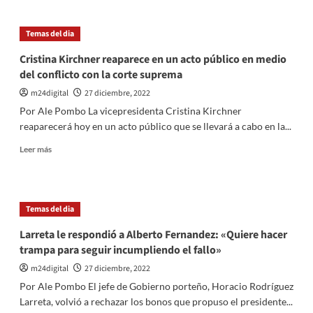
enviadas
Rescataron
como
a
Temas del dia
foto
tres
tripulantes
Cristina Kirchner reaparece en un acto público en medio
de
del conflicto con la corte suprema
un
incendio
m24digital
27 diciembre, 2022
en
Por Ale Pombo La vicepresidenta Cristina Kirchner
un
reaparecerá hoy en un acto público que se llevará a cabo en la...
barco
de
Leer
Leer más
Río
más
de
sobre
la
Cristina
Plata
Kirchner
Temas del dia
reaparece
en
Larreta le respondió a Alberto Fernandez: «Quiere hacer
un
trampa para seguir incumpliendo el fallo»
acto
público
m24digital
27 diciembre, 2022
en
Por Ale Pombo El jefe de Gobierno porteño, Horacio Rodríguez
medio
Larreta, volvió a rechazar los bonos que propuso el presidente...
del