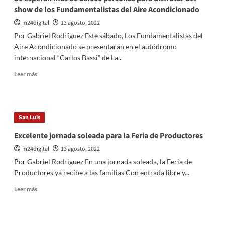
show de los Fundamentalistas del Aire Acondicionado
m24digital
13 agosto, 2022
Por Gabriel Rodríguez Este sábado, Los Fundamentalistas del
Aire Acondicionado se presentarán en el autódromo
internacional “Carlos Bassi” de La...
Leer
Leer más
más
sobre
Se
esperan
San Luis
más
de
Excelente jornada soleada para la Feria de Productores
20.000
m24digital
13 agosto, 2022
personas
para
Por Gabriel Rodriguez En una jornada soleada, la Feria de
disfrutar
Productores ya recibe a las familias Con entrada libre y...
del
show
Leer
Leer más
de
más
los
sobre
Fundamentalistas
Excelente