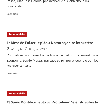
Pesca, Juan José Bahillo, prometió que el Gobierno le irá
liderazgos
brindando...
que
traigan
Leer
Leer más
soluciones
más
en
sobre
vez
Bahillo:
de
«Vamos
Temas del dia
problemas»
a
darle
La Mesa de Enlace le pido a Massa bajar los impuestos
respuestas
m24digital
12 agosto, 2022
al
campo»
Por Gabriel Rodríguez En medio de hermetismo, el ministro de
Economía, Sergio Massa, mantuvo su primer encuentro con los
representantes...
Leer
Leer más
más
sobre
La
Mesa
Temas del dia
de
Enlace
El Sumo Pontífice hablo con Volodimir Zelenski sobre la
le