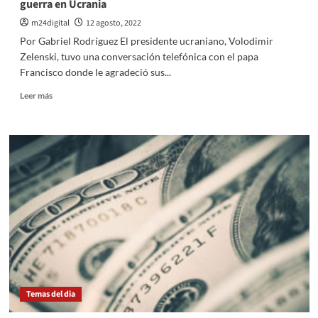
guerra en Ucrania
pido
a
m24digital
12 agosto, 2022
Massa
Por Gabriel Rodríguez El presidente ucraniano, Volodimir
bajar
Zelenski, tuvo una conversación telefónica con el papa
los
Francisco donde le agradeció sus...
impuestos
Leer
Leer más
más
sobre
El
Sumo
Pontífice
hablo
con
Volodimir
Zelenski
sobre
la
guerra
en
Ucrania
Temas del dia