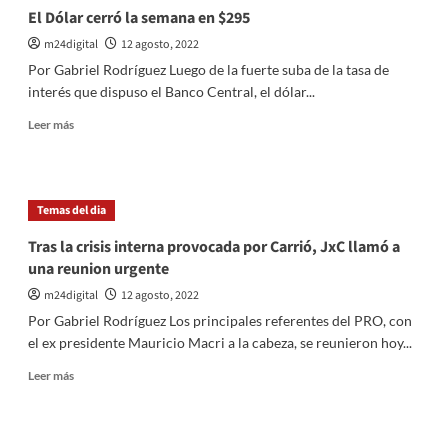
El Dólar cerró la semana en $295
m24digital
12 agosto, 2022
Por Gabriel Rodríguez Luego de la fuerte suba de la tasa de
interés que dispuso el Banco Central, el dólar...
Leer
Leer más
más
sobre
El
Dólar
Temas del dia
cerró
la
Tras la crisis interna provocada por Carrió, JxC llamó a
semana
una reunion urgente
en
$295
m24digital
12 agosto, 2022
Por Gabriel Rodríguez Los principales referentes del PRO, con
el ex presidente Mauricio Macri a la cabeza, se reunieron hoy...
Leer
Leer más
más
sobre
Tras