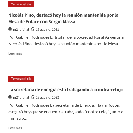
del
jornada
Temas del dia
Aire
soleada
Acondicionado
para
Nicolás Pino, destacó hoy la reunión mantenida por la
la
Mesa de Enlace con Sergio Massa
Feria
de
m24digital
13 agosto, 2022
Productores
Por Gabriel Rodríguez El titular de la Sociedad Rural Argentina,
Nicolás Pino, destacó hoy la reunión mantenida por la Mesa...
Leer
Leer más
más
sobre
Nicolás
Pino,
Temas del dia
destacó
hoy
La secretaría de energía está trabajando a «contrarreloj»
la
m24digital
13 agosto, 2022
reunión
mantenida
Por Gabriel Rodríguez La secretaría de Energía, Flavia Royón,
por
aseguró hoy que se encuentra trabajando "contra reloj" junto al
la
ministro...
Mesa
de
Leer
Leer más
Enlace
más