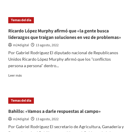
con
sobre
Sergio
La
Massa
secretaría
Temas del dia
de
energía
Ricardo López Murphy afirmó que «la gente busca
está
liderazgos que traigan soluciones en vez de problemas»
trabajando
a
m24digital
13 agosto, 2022
«contrarreloj»
Por Gabriel Rodríguez El diputado nacional de Republicanos
Unidos Ricardo López Murphy afirmó que los "conflictos
persona a persona" dentro...
Leer
Leer más
más
sobre
Ricardo
López
Temas del dia
Murphy
afirmó
Bahillo: «Vamos a darle respuestas al campo»
que
m24digital
13 agosto, 2022
«la
gente
Por Gabriel Rodríguez El secretario de Agricultura, Ganadería y
busca