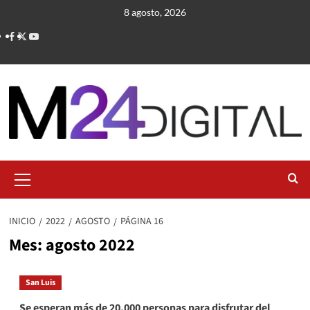
Saltar
8 agosto, 2026
al
contenido
Menú
primario
INICIO
2022
AGOSTO
PÁGINA 16
Mes:
agosto 2022
San Luis
Se esperan más de 20.000 personas para disfrutar del