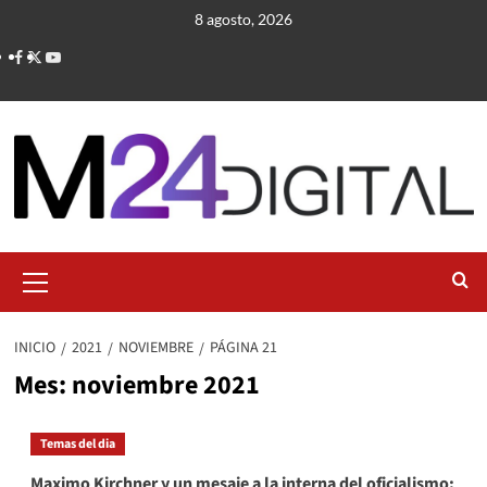
Saltar
8 agosto, 2026
al
contenido
Menú
primario
INICIO
2021
NOVIEMBRE
PÁGINA 21
Mes:
noviembre 2021
Temas del dia
Maximo Kirchner y un mesaje a la interna del oficialismo: