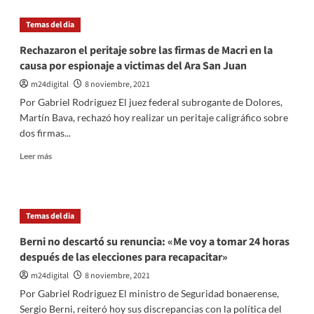
Argentina
voluntad
ratifica
Temas del dia
de
que
transformación”
busca
Rechazaron el peritaje sobre las firmas de Macri en la
cerrar
causa por espionaje a victimas del Ara San Juan
el
acuerdo
m24digital
8 noviembre, 2021
con
Por Gabriel Rodriguez El juez federal subrogante de Dolores,
el
Martín Bava, rechazó hoy realizar un peritaje caligráfico sobre
FMI
dos firmas...
a
mas
Leer
Leer más
tardar
más
en
sobre
marzo
Rechazaron
proximo
el
Temas del dia
peritaje
sobre
Berni no descartó su renuncia: «Me voy a tomar 24 horas
las
después de las elecciones para recapacitar»
firmas
de
m24digital
8 noviembre, 2021
Macri
Por Gabriel Rodriguez El ministro de Seguridad bonaerense,
en
Sergio Berni, reiteró hoy sus discrepancias con la política del
la