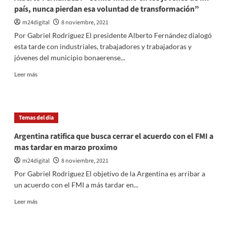
crimen
país, nunca pierdan esa voluntad de transformación”
del
kiosquero
m24digital
8 noviembre, 2021
de
Por Gabriel Rodriguez El presidente Alberto Fernández dialogó
Ramos
esta tarde con industriales, trabajadores y trabajadoras y
Mejía:
jóvenes del municipio bonaerense...
Hubo
forcejeos
Leer
Leer más
y
más
tensión
sobre
durante
Alberto
la
Fernández
Temas del dia
marcha
:
“Confío
Argentina ratifica que busca cerrar el acuerdo con el FMI a
mucho
mas tardar en marzo proximo
en
los
m24digital
8 noviembre, 2021
jóvenes
Por Gabriel Rodriguez El objetivo de la Argentina es arribar a
de
un acuerdo con el FMI a más tardar en...
mi
país,
Leer
Leer más
nunca
más
pierdan
sobre
esa