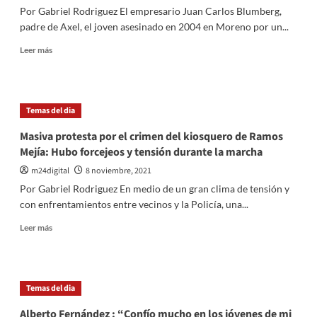
sobre
Por Gabriel Rodriguez El empresario Juan Carlos Blumberg,
la
padre de Axel, el joven asesinado en 2004 en Moreno por un...
inconstitucionalidad
de
Leer
Leer más
los
más
DNU
sobre
de
Blumberg
Alberto
participo
Temas del dia
Fernández
de
la
Masiva protesta por el crimen del kiosquero de Ramos
marcha
Mejía: Hubo forcejeos y tensión durante la marcha
por
el
m24digital
8 noviembre, 2021
kiosquero
Por Gabriel Rodriguez En medio de un gran clima de tensión y
asesinado:
con enfrentamientos entre vecinos y la Policía, una...
«Tenemos
un
Leer
Leer más
gobierno
más
de
sobre
chorros
Masiva
y
protesta
Temas del dia
delincuentes»
por
el
Alberto Fernández : “Confío mucho en los jóvenes de mi