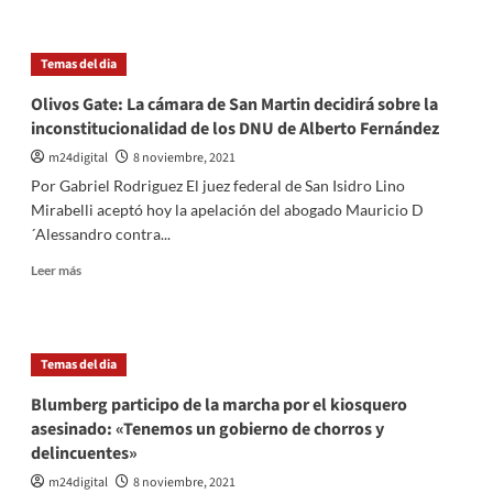
enamorarse
sobre
de
Kicillof:
los
«La
Temas del dia
números
situación
macro
de
Olivos Gate: La cámara de San Martin decidirá sobre la
de
inseguridad
inconstitucionalidad de los DNU de Alberto Fernández
la
es
economía»
crítica
m24digital
8 noviembre, 2021
en
Por Gabriel Rodriguez El juez federal de San Isidro Lino
la
Mirabelli aceptó hoy la apelación del abogado Mauricio D
provincia
´Alessandro contra...
hace
muchos
Leer
Leer más
años»
más
sobre
Olivos
Gate:
Temas del dia
La
cámara
Blumberg participo de la marcha por el kiosquero
de
asesinado: «Tenemos un gobierno de chorros y
San
delincuentes»
Martin
decidirá
m24digital
8 noviembre, 2021