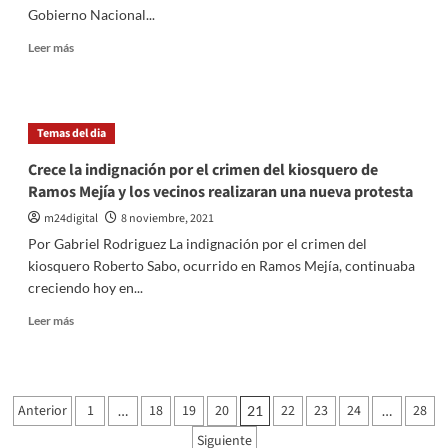
Gobierno Nacional...
causa
por
Leer
Leer más
espionaje
más
a
sobre
victimas
Berni
del
no
Temas del dia
Ara
descartó
San
su
Crece la indignación por el crimen del kiosquero de
Juan
renuncia:
Ramos Mejía y los vecinos realizaran una nueva protesta
«Me
voy
m24digital
8 noviembre, 2021
a
Por Gabriel Rodriguez La indignación por el crimen del
tomar
kiosquero Roberto Sabo, ocurrido en Ramos Mejía, continuaba
24
creciendo hoy en...
horas
después
Leer
Leer más
de
más
las
sobre
elecciones
Crece
para
la
Paginación
recapacitar»
Anterior
1
18
19
20
22
23
24
28
…
21
…
indignación
de
por
Siguiente