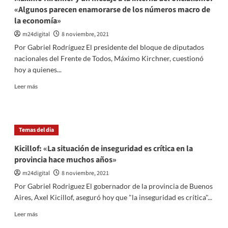
«Algunos parecen enamorarse de los números macro de
la economía»
m24digital
8 noviembre, 2021
Por Gabriel Rodríguez El presidente del bloque de diputados
nacionales del Frente de Todos, Máximo Kirchner, cuestionó
hoy a quienes...
Leer
Leer más
más
sobre
Maximo
Kirchner
Temas del dia
y
un
Kicillof: «La situación de inseguridad es crítica en la
mesaje
provincia hace muchos años»
a
la
m24digital
8 noviembre, 2021
interna
Por Gabriel Rodriguez El gobernador de la provincia de Buenos
del
Aires, Axel Kicillof, aseguró hoy que "la inseguridad es crítica"...
oficialismo:
«Algunos
Leer
Leer más
parecen
más