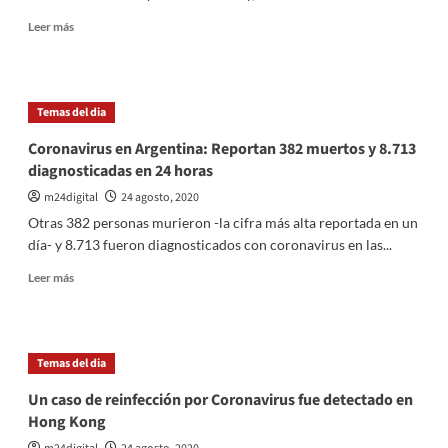
de
Facundo
Leer
Leer más
Astudillo
más
sobre
San
Luis
Temas del dia
autorizó
a
Coronavirus en Argentina: Reportan 382 muertos y 8.713
las
diagnosticadas en 24 horas
hermanas
Garay
m24digital
24 agosto, 2020
a
Otras 382 personas murieron -la cifra más alta reportada en un
ver
día- y 8.713 fueron diagnosticados con coronavirus en las...
su
padre,
Leer
Leer más
enfermo
más
de
sobre
cáncer
Coronavirus
terminal
en
Temas del dia
Argentina:
Reportan
Un caso de reinfección por Coronavirus fue detectado en
382
Hong Kong
muertos
y