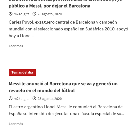
público a Messi, por dejar el Barcelona
m24digital
25 agosto, 2020
Carles Puyol, exzaguero central de Barcelona y campeón
mundial con el seleccionado español en Sudáfrica 2010, apoyó
hoy a Lionel...
Leer
Leer más
más
sobre
Distintos
futbolistas
Temas del dia
profesionales
le
Messi le anunció al Barcelona que se va y generó un
dieron
revuelo en el mundo del fútbol
su
apoyo
m24digital
25 agosto, 2020
público
El astro argentino Lionel Messi le comunicó al Barcelona de
a
España su intención de ejecutar una cláusula especial de su...
Messi,
por
Leer
Leer más
dejar
más
el
sobre