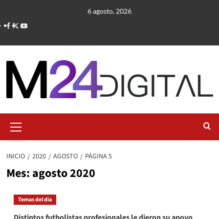
Saltar
6 agosto, 2026
al
contenido
Menú
primario
INICIO
2020
AGOSTO
PÁGINA 5
Mes:
agosto 2020
Temas del dia
Distintos futbolistas profesionales le dieron su apoyo