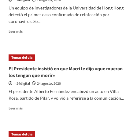
m24digital
24 agosto, 2020
8.713
Un equipo de investigadores de la Universidad de Hong Kong
diagnosticadas
detectó el primer caso confirmado de reinfección por
en
coronavirus. Se...
24
horas
Leer
Leer más
más
sobre
Un
caso
Temas del dia
de
reinfección
El Presidente insistió en que Macri le dijo «que mueran
por
los tengan que morir»
Coronavirus
fue
m24digital
24 agosto, 2020
detectado
El presidente Alberto Fernández encabezó un acto en Villa
en
Rosa, partido de Pilar, y volvió a referirse a la comunicación...
Hong
Kong
Leer
Leer más
más
sobre
El
Presidente
Temas del dia
insistió