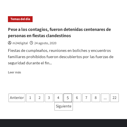
sobre
Bicameral
del
Temas del dia
Congreso
emitió
Pese a los contagios, fueron detenidas centenares de
dictamen
personas en fiestas clandestinos
favorable
al
m24digital
24 agosto, 2020
DNU
Fiestas de cumpleaños, reuniones en boliches y encuentros
de
familiares prohibidos fueron descubiertos por las fuerzas de
servicios
seguridad durante el fin...
públicos
esenciales
Leer
Leer más
más
sobre
Pese
a
Paginación
Anterior
1
2
3
4
6
7
8
22
5
…
los
de
contagios,
Siguiente
fueron
entradas
detenidas
centenares
de