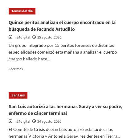
Barcelona
Messi
le
Temas del dia
anunció
al
Quince peritos analizan el cuerpo encontrado en la
Barcelona
búsqueda de Facundo Astudillo
que
se
m24digital
25 agosto, 2020
va
Un grupo integrado por 15 peritos forenses de distintas
y
especialidades comenzó esta mañana a analizar el cuerpo
generó
cuerpo hallado hace...
un
revuelo
Leer
Leer más
en
más
el
sobre
mundo
Quince
del
peritos
San Luis
fútbol
analizan
el
San Luis autorizó a las hermanas Garay a ver su padre,
cuerpo
enfermo de cáncer terminal
encontrado
en
m24digital
24 agosto, 2020
la
El Comité de Crisis de San Luis autorizó esta tarde a las
búsqueda
hermanas Victoria y Antonela Garay, residentes en Tierra...