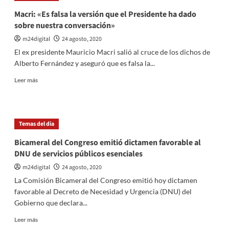
en
Macri: «Es falsa la versión que el Presidente ha dado
que
sobre nuestra conversación»
Macri
le
m24digital
24 agosto, 2020
dijo
El ex presidente Mauricio Macri salió al cruce de los dichos de
«que
Alberto Fernández y aseguró que es falsa la...
mueran
los
Leer
Leer más
tengan
más
que
sobre
morir»
Macri:
«Es
Temas del dia
falsa
la
Bicameral del Congreso emitió dictamen favorable al
versión
DNU de servicios públicos esenciales
que
el
m24digital
24 agosto, 2020
Presidente
La Comisión Bicameral del Congreso emitió hoy dictamen
ha
favorable al Decreto de Necesidad y Urgencia (DNU) del
dado
Gobierno que declara...
sobre
nuestra
Leer
Leer más
conversación»
más