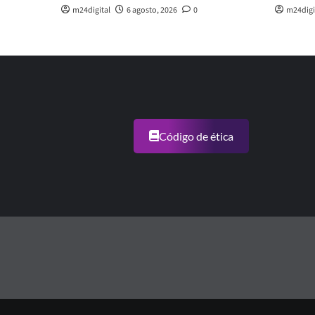
m24digital
6 agosto, 2026
0
m24digi
Código de ética