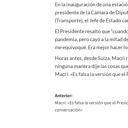
En la inauguración de una estació
presidente de la Cámara de Diput
(Transporte), el Jefe de Estado c
El Presidente resaltó que “cuando
pandemia, pero cayó a la mitad d
me equivoqué. Era mejor hacer lo
Horas antes, desde Suiza, Macri 
ninguna manera dije las cosas que 
Macri: «Es falsa la versión que e
Navegación
Anterior:
Macri: «Es falsa la versión que el Pre
de
conversación»
entradas