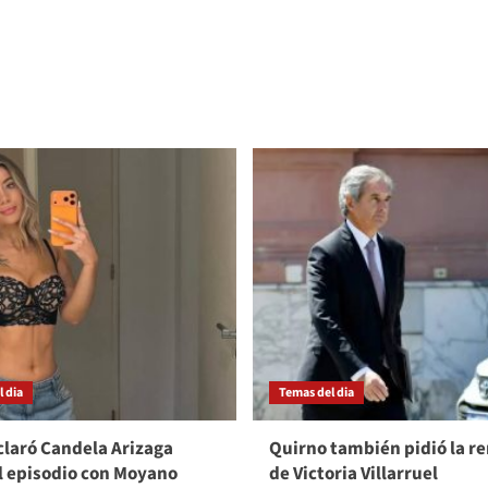
 dia
Temas del dia
laró Candela Arizaga
Quirno también pidió la r
l episodio con Moyano
de Victoria Villarruel