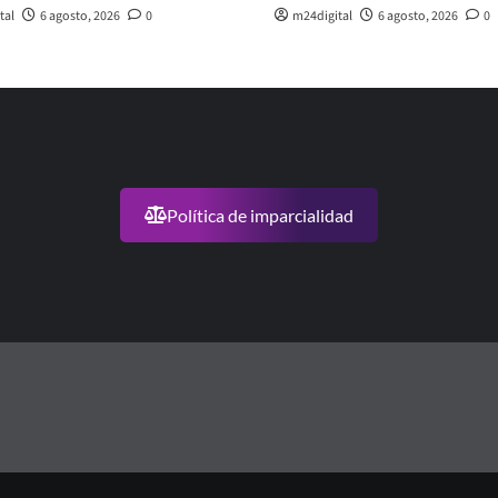
tal
6 agosto, 2026
0
m24digital
6 agosto, 2026
0
Política de imparcialidad