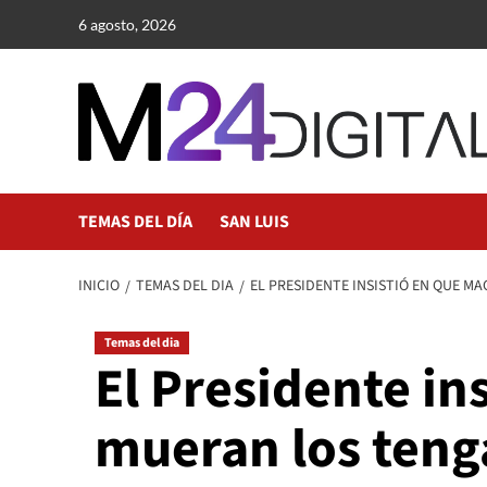
Saltar
6 agosto, 2026
al
contenido
TEMAS DEL DÍA
SAN LUIS
INICIO
TEMAS DEL DIA
EL PRESIDENTE INSISTIÓ EN QUE M
Temas del dia
El Presidente ins
mueran los teng