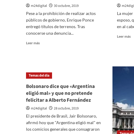
m24digital
30 octubre, 2019
m24digi
Pese a la prohibición de realizar actos
La mujer 
públicos de gobierno, Enrique Ponce
esposo, q
entregó títulos de terrenos. Tras
en al cab
conocerse una denuncia...
Le
Leer más
m
Leer
Leer más
so
más
La
sobre
m
Denunciaron
as
al
e
frente
Temas del dia
S
electoral
Lu
municipal
Bolsonaro dice que «Argentina
m
por
eligió mal» y que no pretende
p
violar
go
felicitar a Alberto Fernández
la
e
veda
m24digital
28 octubre, 2019
la
c
El presidente de Brasil, Jair Bolsonaro,
afirmó hoy que "Argentina eligió mal" en
los comicios generales que consagraron
Temas del