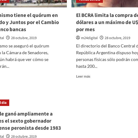
nismo tiene el quórum en
El BCRA limita la compra d
do y Juntos por el Cambio
dólares a un máximo de U$
inco bancas
por mes
tal
28 octubre, 2019
m24digital
28 octubre, 2019
ismo se aseguró el quórum
El directorio del Banco Central d
n la Cámara de Senadores,
República Argentina dispuso hoy
ún habrá que ver cómo se
personas físicas sólo podrán co
án...
hasta 200...
er
Leer
Leer más
ás
más
bre
sobre
El
eronismo
BCRA
 dia
ene
limita
la
f le ganó ampliamente a
uórum
compra
 es el sexto gobernador
n
de
ense peronista desde 1983
dólares
enado
a
tal
28 octubre, 2019