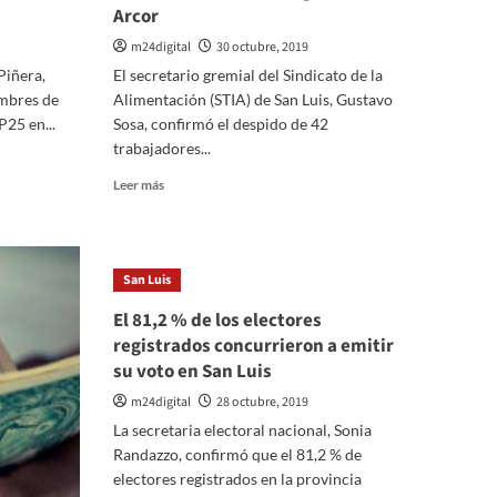
Arcor
m24digital
30 octubre, 2019
Piñera,
El secretario gremial del Sindicato de la
umbres de
Alimentación (STIA) de San Luis, Gustavo
25 en...
Sosa, confirmó el despido de 42
trabajadores...
Leer
Leer más
más
sobre
Despiden
42
San Luis
trabajadores
con
El 81,2 % de los electores
más
registrados concurrieron a emitir
de
su voto en San Luis
20
años
m24digital
28 octubre, 2019
de
La secretaria electoral nacional, Sonia
antigüedad
Randazzo, confirmó que el 81,2 % de
en
Arcor
electores registrados en la provincia