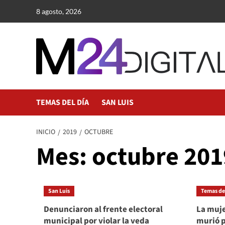
Saltar
8 agosto, 2026
al
contenido
TEMAS DEL DÍA
SAN LUIS
INICIO
2019
OCTUBRE
Mes:
octubre 201
San Luis
Temas del
Denunciaron al frente electoral
La muje
municipal por violar la veda
murió p