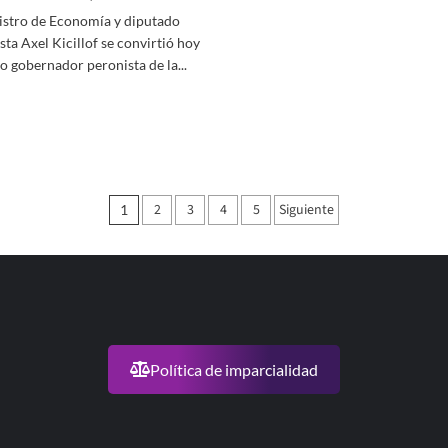
un
nistro de Economía y diputado
ntos
máximo
sta Axel Kicillof se convirtió hoy
or
de
U$S
to gobernador peronista de la...
ambio
200
er
uma
por
ás
nco
mes
bre
ancas
cillof
anó
Paginación
2
3
4
5
Siguiente
mpliamente
1
de
dal
entradas
xto
obernador
onaerense
Política de imparcialidad
ronista
esde
983