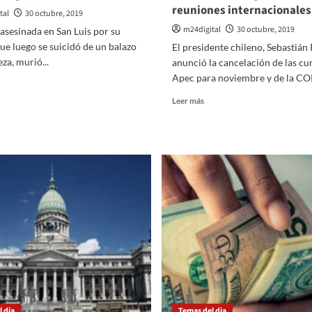
reuniones internacionales
tal
30 octubre, 2019
m24digital
30 octubre, 2019
asesinada en San Luis por su
ue luego se suicidó de un balazo
El presidente chileno, Sebastián 
eza, murió...
anunció la cancelación de las c
Apec para noviembre y de la COP
er
ás
Leer
Leer más
bre
más
sobre
ujer
Debido
esinada
a
n
la
an
crisis
is
social,
urió
Chile
or
renuncia
lpes
a
n
la
organización
abeza
de
dos
reuniones
 dia
Temas del dia
internacionales