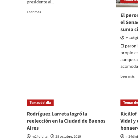
presidente al...
Leer
Leer más
El pero
más
el Sena
sobre
suma c
Bolsonaro
dice
m24digi
que
El peron
«Argentina
eligió
propio e
mal»
aunque a
y
acomodar
que
no
Le
Leer más
pretende
m
felicitar
so
a
El
Alberto
p
Temas del dia
Temas del
Fernández
ti
el
Rodríguez Larreta logró la
Kicillo
q
reelección en la Ciudad de Buenos
Vidal y
e
Aires
bonaer
el
S
m24digital
28 octubre, 2019
m24digi