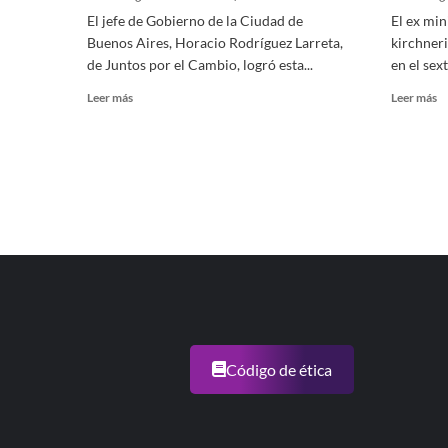
y
El jefe de Gobierno de la Ciudad de
El ex mi
Ju
Buenos Aires, Horacio Rodríguez Larreta,
kirchneri
p
el
de Juntos por el Cambio, logró esta...
en el sex
C
Leer
Le
Leer más
Leer más
s
más
m
ci
sobre
so
b
Rodríguez
Ki
Larreta
le
logró
g
la
a
reelección
a
en
Vi
la
y
Ciudad
es
de
el
Buenos
se
Aires
g
b
Código de ética
pe
d
1