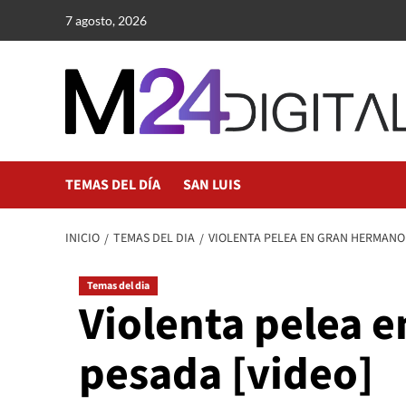
Saltar
7 agosto, 2026
al
contenido
TEMAS DEL DÍA
SAN LUIS
INICIO
TEMAS DEL DIA
VIOLENTA PELEA EN GRAN HERMANO
Temas del dia
Violenta pelea 
pesada [video]