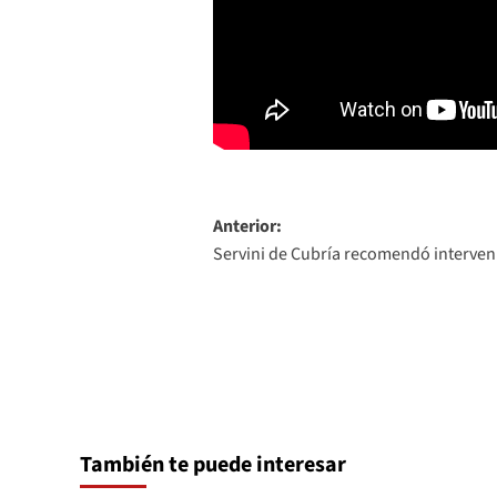
Navegación
Anterior:
Servini de Cubría recomendó interveni
de
entradas
También te puede interesar