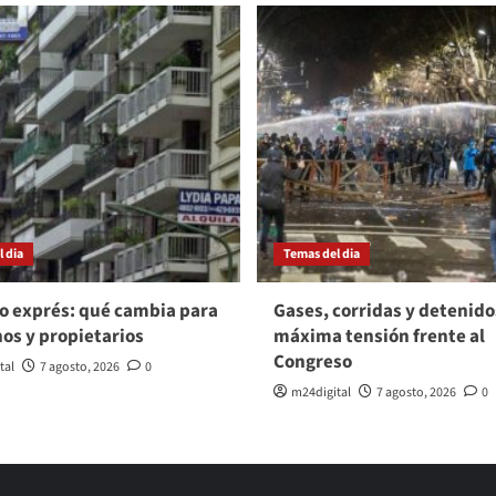
 dia
Temas del dia
o exprés: qué cambia para
Gases, corridas y detenido
nos y propietarios
máxima tensión frente al
Congreso
tal
7 agosto, 2026
0
m24digital
7 agosto, 2026
0