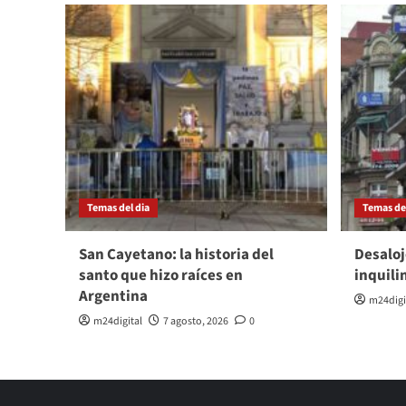
Temas del dia
Temas del
San Cayetano: la historia del
Desaloj
santo que hizo raíces en
inquili
Argentina
m24digi
m24digital
7 agosto, 2026
0