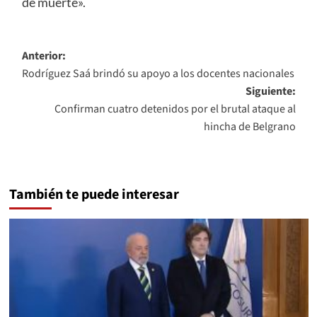
de muerte».
Navegación
Anterior:
Rodríguez Saá brindó su apoyo a los docentes nacionales
de
Siguiente:
entradas
Confirman cuatro detenidos por el brutal ataque al
hincha de Belgrano
También te puede interesar