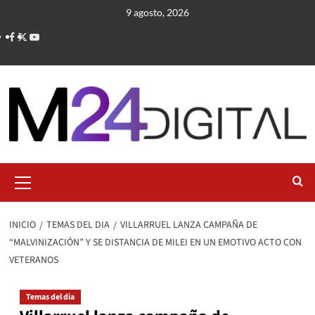
Saltar
9 agosto, 2026
al
contenido
Menú
primario
INICIO
TEMAS DEL DIA
VILLARRUEL LANZA CAMPAÑA DE
“MALVINIZACIÓN” Y SE DISTANCIA DE MILEI EN UN EMOTIVO ACTO CON
VETERANOS
Temas del dia