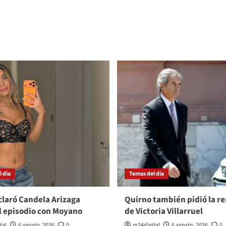
 dia
Temas del dia
laró Candela Arizaga
Quirno también pidió la r
l episodio con Moyano
de Victoria Villarruel
tal
6 agosto, 2026
0
m24digital
6 agosto, 2026
0