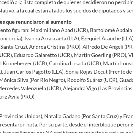
cedió a la lista completa de quienes decidieron no percibir 
slativo, a la cual están atados los sueldos de diputados y s
res que renunciaron al aumento
umento figuran: Maximiliano Abad (UCR), Bartolomé Abdala
Concordia), Ivanna Arrascaeta (LLA), Ezequiel Atauche (LLA
Santa Cruz), Andrea Cristina (PRO), Alfredo De Angeli (PR
(UCR), Eduardo Galaretto (UCR), Martín Goerling (PRO), Vi
l Kroneberger (UCR), Carolina Losada (UCR), Martín Loust
, Juan Carlos Pagotto (LLA), Sonia Rojas Decut (Frente de 
Mónica Silva (Por Río Negro), Rodolfo Suárez (UCR), Guada
 Mercedes Valenzuela (UCR), Alejandra Vigo (Las Provincias
iz Ávila (PRO).
 Provincias Unidas), Natalia Gadano (Por Santa Cruz) y Fra
presentaron nota. Por su parte, desde el interbloque peron
sultas realizadas por NA recibieron respuestas evasivas o 