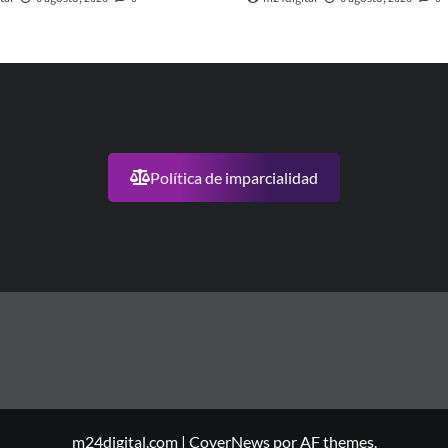
Política de imparcialidad
m24digital.com
|
CoverNews
por AF themes.