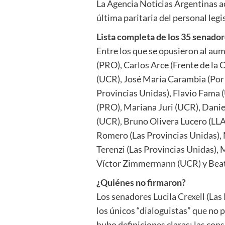
La Agencia Noticias Argentinas ac
última paritaria del personal legi
Lista completa de los 35 senado
Entre los que se opusieron al a
(PRO), Carlos Arce (Frente de la 
(UCR), José María Carambia (Por 
Provincias Unidas), Flavio Fama 
(PRO), Mariana Juri (UCR), Danie
(UCR), Bruno Olivera Lucero (LLA)
Romero (Las Provincias Unidas), 
Terenzi (Las Provincias Unidas),
Víctor Zimmermann (UCR) y Beatr
¿Quiénes no firmaron?
Los senadores Lucila Crexell (Las
los únicos “dialoguistas” que no 
hubo definiciones claras: las con