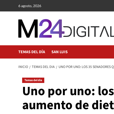
Saltar
6 agosto, 2026
al
contenido
TEMAS DEL DÍA
SAN LUIS
INICIO
TEMAS DEL DIA
UNO POR UNO: LOS 35 SENADORES Q
Temas del dia
Uno por uno: lo
aumento de diet