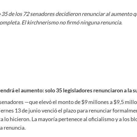
lo 35 de los 72 senadores decidieron renunciar al aumento qu
 completa. El kirchnerismo no firmó ninguna renuncia.
ndrá el aumento: solo 35 legisladores renunciaron a la s
senadores —que elevó el monto de $9 millones a $9,5 mill
iernes 13 de junio venció el plazo para renunciar formalme
lo hicieron. La mayoría pertenece al oficialismo y a los blo
a renuncia.