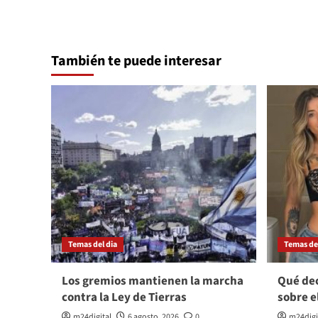
También te puede interesar
Temas del dia
Temas del
Los gremios mantienen la marcha
Qué dec
contra la Ley de Tierras
sobre e
m24digital
6 agosto, 2026
0
m24digi