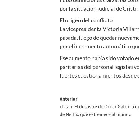
por la situación judicial de Crist
El origen del conflicto
La vicepresidenta Victoria Villar
pasada, luego de quedar nuevamente
por el incremento automático que 
Ese aumento había sido votado en 
paritarias del personal legislativ
fuertes cuestionamientos desde di
Navegación
Anterior:
«Titán: El desastre de OceanGate»: a 
de
de Netflix que estremece al mundo
entradas