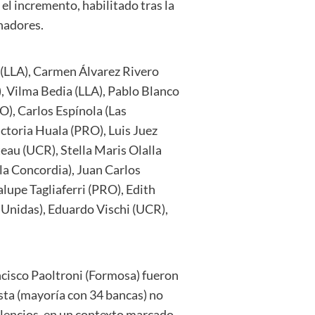
el incremento, habilitado tras la
enadores.
 (LLA), Carmen Álvarez Rivero
), Vilma Bedia (LLA), Pablo Blanco
O), Carlos Espínola (Las
ctoria Huala (PRO), Luis Juez
eau (UCR), Stella Maris Olalla
la Concordia), Juan Carlos
lupe Tagliaferri (PRO), Edith
 Unidas), Eduardo Vischi (UCR),
ncisco Paoltroni (Formosa) fueron
ista (mayoría con 34 bancas) no
silencios, en un contexto marcado