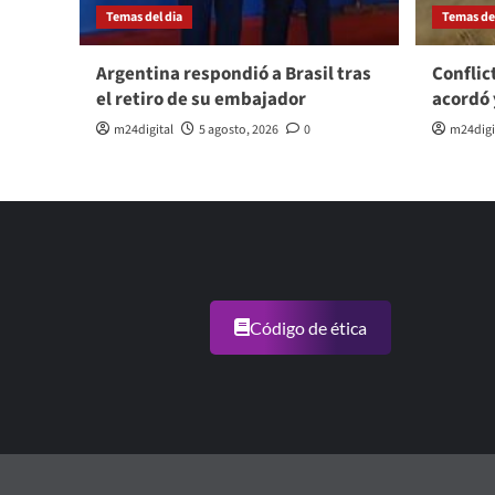
Temas del dia
Temas del
Argentina respondió a Brasil tras
Conflic
el retiro de su embajador
acordó 
m24digital
5 agosto, 2026
0
m24digi
Código de ética