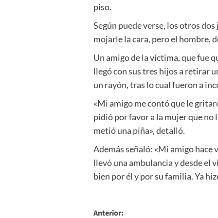
piso.
Según puede verse, los otros dos
mojarle la cara, pero el hombre, d
Un amigo de la víctima, que fue q
llegó con sus tres hijos a retira
un rayón, tras lo cual fueron a in
«Mi amigo me contó que le gritaro
pidió por favor a la mujer que no l
metió una piña», detalló.
Además señaló: «Mi amigo hace var
llevó una ambulancia y desde el v
bien por él y por su familia. Ya h
Navegación
Anterior: