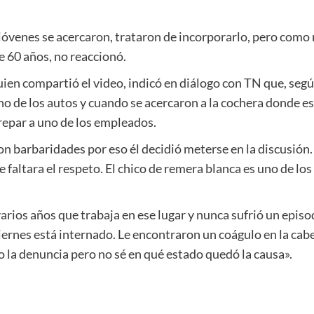
 jóvenes se acercaron, trataron de incorporarlo, pero com
e 60 años, no reaccionó.
uien compartió el video, indicó en diálogo con TN que, segú
r uno de los autos y cuando se acercaron a la cochera donde
crepar a uno de los empleados.
n barbaridades por eso él decidió meterse en la discusión. 
e faltara el respeto. El chico de remera blanca es uno de los 
ios años que trabaja en ese lugar y nunca sufrió un episod
iernes está internado. Le encontraron un coágulo en la cab
izo la denuncia pero no sé en qué estado quedó la causa».