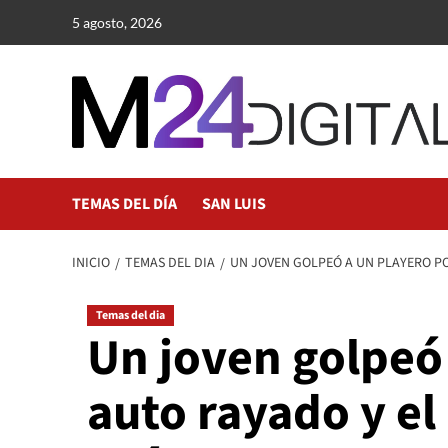
Saltar
5 agosto, 2026
al
contenido
TEMAS DEL DÍA
SAN LUIS
INICIO
TEMAS DEL DIA
UN JOVEN GOLPEÓ A UN PLAYERO P
Temas del dia
Un joven golpeó
auto rayado y e