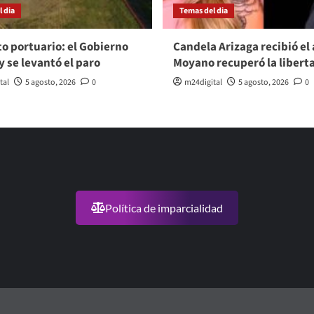
 dia
Temas del dia
to portuario: el Gobierno
Candela Arizaga recibió el 
y se levantó el paro
Moyano recuperó la libert
tal
5 agosto, 2026
0
m24digital
5 agosto, 2026
0
Política de imparcialidad