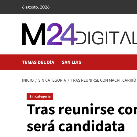
Saltar
6 agosto, 2026
al
contenido
TEMAS DEL DÍA
SAN LUIS
INICIO
SIN CATEGORÍA
TRAS REUNIRSE CON MACRI, CARRIÓ
Sin categoría
Tras reunirse co
será candidata