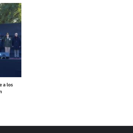
 a los
n