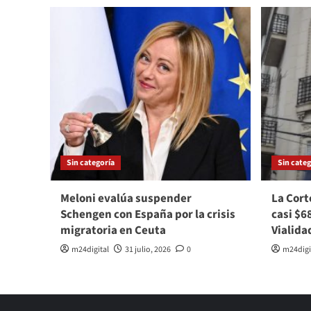
Sin categoría
Sin categ
Meloni evalúa suspender
La Cort
Schengen con España por la crisis
casi $6
migratoria en Ceuta
Vialida
m24digital
31 julio, 2026
0
m24digi