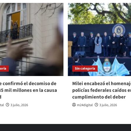
oría
Sin categoría
e confirmó el decomiso de
Milei encabezó el homenaje
85 mil millones en la causa
policías federales caídos e
d
cumplimiento del deber
tal
3 julio, 2026
m24digital
3 julio, 2026