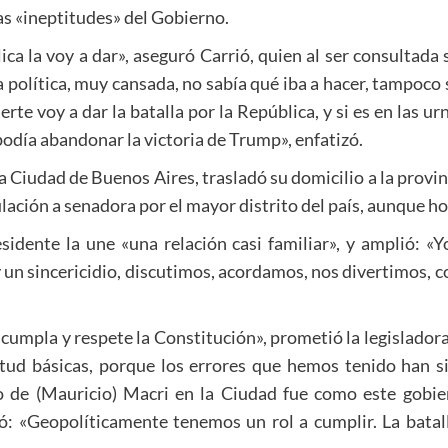
as «ineptitudes» del Gobierno.
ica la voy a dar», aseguró Carrió, quien al ser consultada 
a política, muy cansada, no sabía qué iba a hacer, tampoco 
erte voy a dar la batalla por la República, y si es en las urn
odía abandonar la victoria de Trump», enfatizó.
la Ciudad de Buenos Aires, trasladó su domicilio a la provi
ación a senadora por el mayor distrito del país, aunque hoy
esidente la une «una relación casi familiar», y amplió: «
un sincericidio, discutimos, acordamos, nos divertimos, 
umpla y respete la Constitución», prometió la legisladora,
tud básicas, porque los errores que hemos tenido han si
 de (Mauricio) Macri en la Ciudad fue como este gobier
ó: «Geopolíticamente tenemos un rol a cumplir. La batal