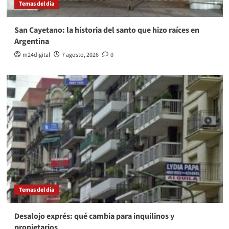
Temas del dia
San Cayetano: la historia del santo que hizo raíces en
Argentina
m24digital
7 agosto, 2026
0
Temas del dia
Desalojo exprés: qué cambia para inquilinos y
propietarios