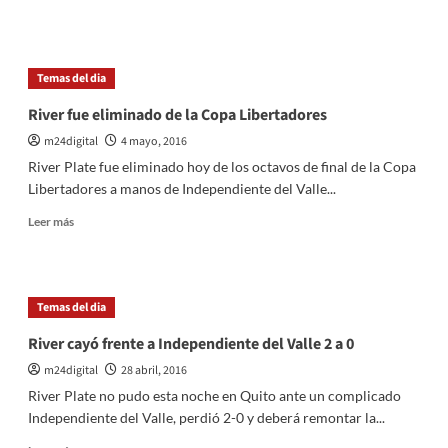
más
sobre
San
Lorenzo
Temas del dia
le
ganó
River fue eliminado de la Copa Libertadores
a
m24digital
4 mayo, 2016
River
y
River Plate fue eliminado hoy de los octavos de final de la Copa
mantiene
Libertadores a manos de Independiente del Valle...
intacta
su
Leer
Leer más
ilusión
más
sobre
River
fue
Temas del dia
eliminado
de
River cayó frente a Independiente del Valle 2 a 0
la
m24digital
28 abril, 2016
Copa
Libertadores
River Plate no pudo esta noche en Quito ante un complicado
Independiente del Valle, perdió 2-0 y deberá remontar la...
Leer