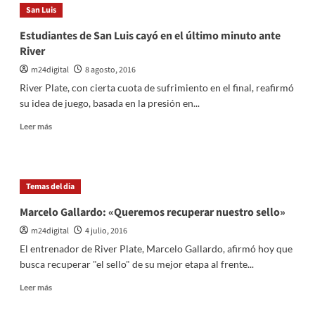
Gallardo
San Luis
confirmó
que
Estudiantes de San Luis cayó en el último minuto ante
seguirá
River
un
año
m24digital
8 agosto, 2016
más
River Plate, con cierta cuota de sufrimiento en el final, reafirmó
en
su idea de juego, basada en la presión en...
River
Leer
Leer más
más
sobre
Estudiantes
de
Temas del dia
San
Luis
Marcelo Gallardo: «Queremos recuperar nuestro sello»
cayó
m24digital
4 julio, 2016
en
el
El entrenador de River Plate, Marcelo Gallardo, afirmó hoy que
último
busca recuperar "el sello" de su mejor etapa al frente...
minuto
ante
Leer
Leer más
River
más
sobre