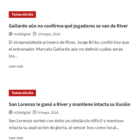
Marcelo
Gallardo:
Temas del dia
«Queremos
recuperar
Gallardo aún no confirma qué jugadores se van de River
nuestro
m24digital
10 mayo, 2016
sello»
El vicepresidente primero de River, Jorge Brito, confió hoy que
el entrenador Marcelo Gallardo aún no definió cuáles serán
los...
Leer
Leer más
más
sobre
Gallardo
aún
Temas del dia
no
confirma
San Lorenzo le ganó a River y mantiene intacta su ilusión
qué
m24digital
8 mayo, 2016
jugadores
se
San Lorenzo sorteó con éxito un obstáculo difícil y mantuvo
van
intacta su aspiración de gloria, al vencer hoy como local...
de
River
Leer
Leer más