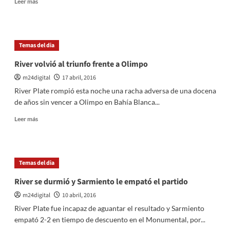
Leer más
más
sobre
River
cayó
Temas del dia
frente
a
River volvió al triunfo frente a Olimpo
Independiente
m24digital
17 abril, 2016
del
Valle
River Plate rompió esta noche una racha adversa de una docena
2
de años sin vencer a Olimpo en Bahía Blanca...
a
0
Leer
Leer más
más
sobre
River
volvió
Temas del dia
al
triunfo
River se durmió y Sarmiento le empató el partido
frente
m24digital
10 abril, 2016
a
Olimpo
River Plate fue incapaz de aguantar el resultado y Sarmiento
empató 2-2 en tiempo de descuento en el Monumental, por...