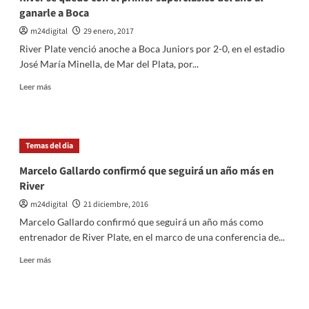
ganarle a Boca
m24digital
29 enero, 2017
River Plate venció anoche a Boca Juniors por 2-0, en el estadio
José María Minella, de Mar del Plata, por...
Leer
Leer más
más
sobre
River
se
Temas del dia
quedó
con
Marcelo Gallardo confirmó que seguirá un año más en
el
River
primer
superclásico
m24digital
21 diciembre, 2016
del
Marcelo Gallardo confirmó que seguirá un año más como
año
entrenador de River Plate, en el marco de una conferencia de...
al
ganarle
Leer
Leer más
a
más
Boca
sobre
Marcelo