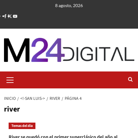
Saltar
8 agosto, 2026
al
contenido
Menú
primario
INICIO
<!-SAN LUIS->
RIVER
PÁGINA 4
river
Temas del dia
River se quedó con el primer superclásico del año al