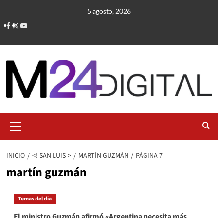
Saltar
5 agosto, 2026
al
contenido
Menú
primario
INICIO
<!-SAN LUIS->
MARTÍN GUZMÁN
PÁGINA 7
martín guzmán
Temas del dia
El ministro Guzmán afirmó «Argentina necesita más