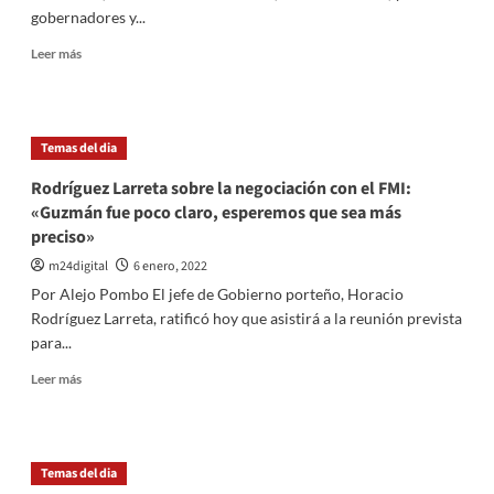
gobernadores y...
por
el
Leer
Leer más
FMI
más
sobre
La
reunión
Temas del dia
entre
el
Rodríguez Larreta sobre la negociación con el FMI:
gobierno
«Guzmán fue poco claro, esperemos que sea más
y
preciso»
la
oposición
m24digital
6 enero, 2022
por
Por Alejo Pombo El jefe de Gobierno porteño, Horacio
el
Rodríguez Larreta, ratificó hoy que asistirá a la reunión prevista
FMI
para...
entró
en
Leer
Leer más
«stand
más
by»
sobre
y
Rodríguez
se
Larreta
hará
Temas del dia
sobre
en