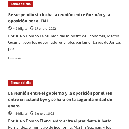
Guzmán,
Temas del dia
el
FMI
Se suspendió sin fecha la reunión entre Guzmán y la
puede
oposición por el FMI
perder
legitimidad
m24digital
17 enero, 2022
si
Por Alejo Pombo La reunión del ministro de Economía, Martín
«empuja
Guzmán, con los gobernadores y jefes parlamentarios de Juntos
a
por...
la
argentina
Leer
Leer más
a
más
una
sobre
situación
Se
desestabilizante»
suspendió
Temas del dia
sin
fecha
La reunión entre el gobierno y la oposición por el FMI
la
entró en «stand by» y se hará en la segunda mitad de
reunión
enero
entre
Guzmán
m24digital
8 enero, 2022
y
Por Alejo Pombo El encuentro entre el presidente Alberto
la
Fernández, el ministro de Economía, Martín Guzmán, y los
oposición