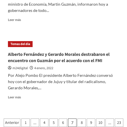
respondió,
ministro de Economía, Martín Guzmán, informaron hoy a
pidió
gobernadores de todo...
saltar
la
Leer
Leer más
grieta
más
sobre
Alberto
Fernández
Temas del dia
y
Guzmán
Alberto Fernández y Gerardo Morales destrabaron el
informaron
encuentro con Guzmán por el acuerdo con el FMI
sobre
la
m24digital
4 enero, 2022
deuda
Por Alejo Pombo El presidente Alberto Fernández conversó
con
hoy con el gobernador de Jujuy y titular del radicalismo,
el
Gerardo Morales,...
FMI
a
Leer
Leer más
Gobernadores
más
sobre
Alberto
Fernández
Paginación
Anterior
1
4
5
6
8
9
10
23
…
7
…
y