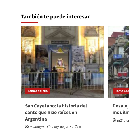
También te puede interesar
Temas del dia
Temas del
San Cayetano: la historia del
Desaloj
santo que hizo raíces en
inquili
Argentina
m24digi
m24digital
7 agosto, 2026
0