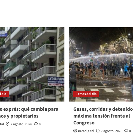
 dia
Temas del dia
o exprés: qué cambia para
Gases, corridas y detenido
nos y propietarios
máxima tensión frente al
Congreso
tal
7 agosto, 2026
0
m24digital
7 agosto, 2026
0