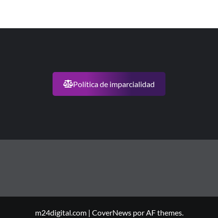
Política de imparcialidad
m24digital.com
|
CoverNews
por AF themes.