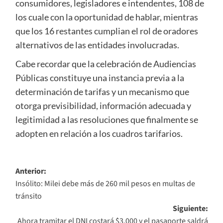
consumidores, legisladores e intendentes, 108 de
los cuale con la oportunidad de hablar, mientras
que los 16 restantes cumplian el rol de oradores
alternativos de las entidades involucradas.
Cabe recordar que la celebración de Audiencias
Públicas constituye una instancia previa a la
determinación de tarifas y un mecanismo que
otorga previsibilidad, información adecuada y
legitimidad a las resoluciones que finalmente se
adopten en relación a los cuadros tarifarios.
Navegación
Anterior:
Insólito: Milei debe más de 260 mil pesos en multas de
de
tránsito
entradas
Siguiente:
Ahora tramitar el DNI costará $3.000 y el pasaporte saldrá