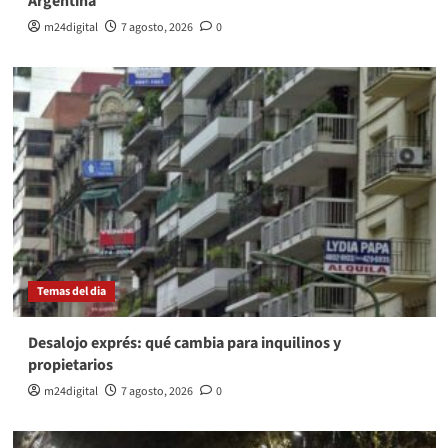
Argentina
m24digital
7 agosto, 2026
0
Temas del dia
Desalojo exprés: qué cambia para inquilinos y
propietarios
m24digital
7 agosto, 2026
0