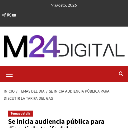
Saltar
9 agosto, 2026
al
contenido
Menú
primario
INICIO
TEMAS DEL DIA
SE INICIA AUDIENCIA PÚBLICA PARA
DISCUTIR LA TARIFA DEL GAS
Temas del dia
Se inicia audiencia pública para