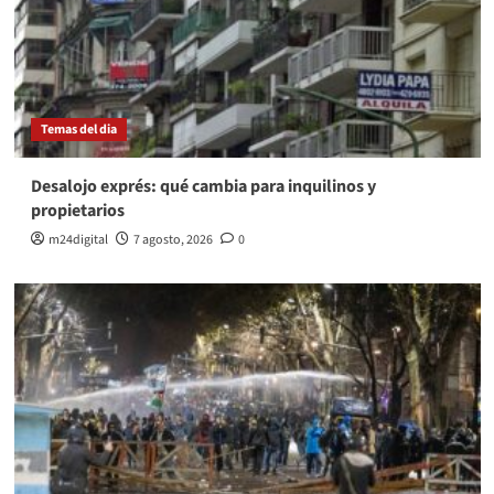
Temas del dia
Desalojo exprés: qué cambia para inquilinos y
propietarios
m24digital
7 agosto, 2026
0