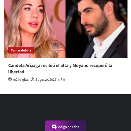
Temas del dia
Candela Arizaga recibió el alta y Moyano recuperó la
libertad
m24digital
5 agosto, 2026
0
Código de ética