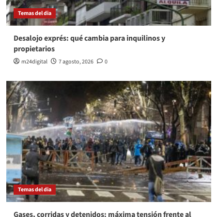
Temas del dia
Desalojo exprés: qué cambia para inquilinos y
propietarios
m24digital
7 agosto, 2026
0
Temas del dia
Gases, corridas y detenidos: máxima tensión frente al