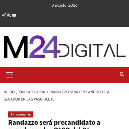
Saltar
8 agosto, 2026
al
contenido
Menú
primario
INICIO
SIN CATEGORÍA
RANDAZZO SERÁ PRECANDIDATO A
SENADOR EN LAS PASO DEL PJ
Sin categoría
Randazzo será precandidato a