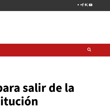
N
ara salir de la
titución