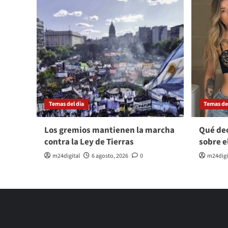
Temas del dia
Temas del
Los gremios mantienen la marcha
Qué dec
contra la Ley de Tierras
sobre e
m24digital
6 agosto, 2026
0
m24digi