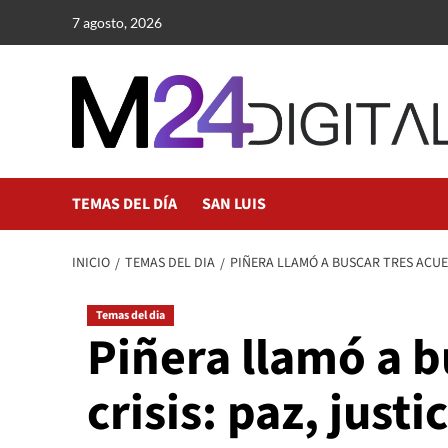
Saltar
7 agosto, 2026
al
contenido
TEMAS DEL DÍA
SAN LUIS
INICIO
TEMAS DEL DIA
PIÑERA LLAMÓ A BUSCAR TRES ACUER
Temas del dia
Piñera llamó a b
crisis: paz, just