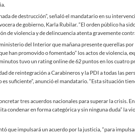
ia.
ada de destrucción”, señaló el mandatario en su intervenci
 vocera de gobierno, Karla Rubilar. “El orden público ha si
ón de violencia y de delincuencia atenta gravemente contr
l ministerio del Interior que mañana presente querellas por 
que han promovido o fomentado” los actos de violencia, exp
minutos tuvo un rating online de 62 puntos en los cuatro pr
dad de reintegración a Carabineros y la PDI a todas las pe
o es suficiente”, anunció el mandatario. “Esta situación tie
ncretar tres acuerdos nacionales para superar la crisis. En
ita condenar en forma categórica y sin ninguna duda” la vio
tó que impulsará un acuerdo por la justicia, “para impulsa