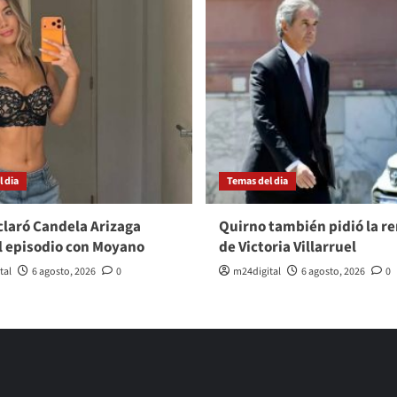
 dia
Temas del dia
laró Candela Arizaga
Quirno también pidió la r
l episodio con Moyano
de Victoria Villarruel
tal
6 agosto, 2026
0
m24digital
6 agosto, 2026
0