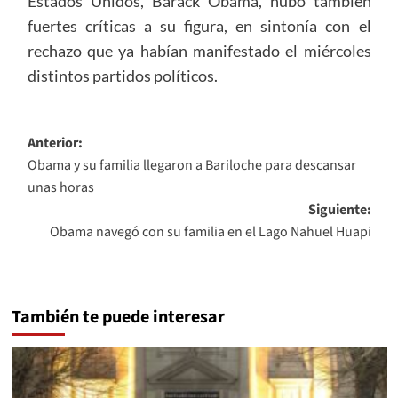
Estados Unidos, Barack Obama, hubo también
fuertes críticas a su figura, en sintonía con el
rechazo que ya habían manifestado el miércoles
distintos partidos políticos.
Navegación
Anterior:
Obama y su familia llegaron a Bariloche para descansar
de
unas horas
entradas
Siguiente:
Obama navegó con su familia en el Lago Nahuel Huapi
También te puede interesar