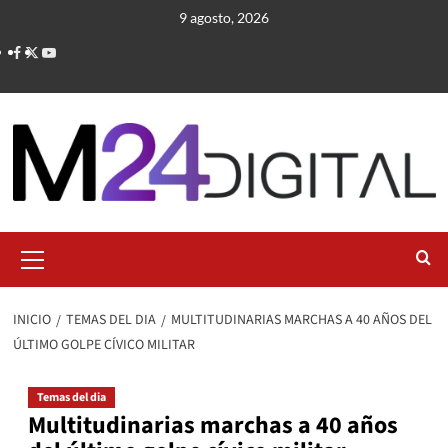
Saltar
9 agosto, 2026
al
contenido
Menú
primario
INICIO
TEMAS DEL DIA
MULTITUDINARIAS MARCHAS A 40 AÑOS DEL
ÚLTIMO GOLPE CÍVICO MILITAR
Temas del dia
Multitudinarias marchas a 40 años