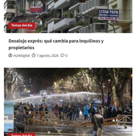
Temas del dia
Desalojo exprés: qué cambia para inquilinos y
propietarios
m24digital
7 agosto, 2026
0
Temas del dia