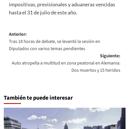
impositivas, previsionales y aduaneras vencidas
hasta el 31 de julio de este año.
Navegación
Anterior:
Tras 18 horas de debate, se levantó la sesión en
de
Diputados con varios temas pendientes
entradas
Siguiente:
Auto atropella a multitud en zona peatonal en Alemania:
Dos muertos y 15 heridos
También te puede interesar