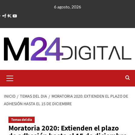
Saltar
6 agosto, 2026
al
contenido
Menú
primario
INICIO
TEMAS DEL DIA
MORATORIA 2020: EXTIENDEN EL PLAZO DE
ADHESIÓN HASTA EL 15 DE DICIEMBRE
Temas del dia
Moratoria 2020: Extienden el plazo