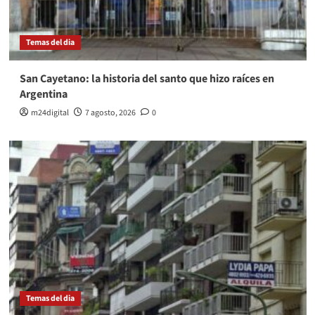
Temas del dia
San Cayetano: la historia del santo que hizo raíces en
Argentina
m24digital
7 agosto, 2026
0
Temas del dia