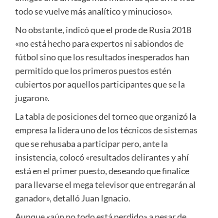
todo se vuelve más analítico y minucioso».
No obstante, indicó que el prode de Rusia 2018
«no está hecho para expertos ni sabiondos de
fútbol sino que los resultados inesperados han
permitido que los primeros puestos estén
cubiertos por aquellos participantes que se la
jugaron».
La tabla de posiciones del torneo que organizó la
empresa la lidera uno de los técnicos de sistemas
que se rehusaba a participar pero, ante la
insistencia, colocó «resultados delirantes y ahí
está en el primer puesto, deseando que finalice
para llevarse el mega televisor que entregarán al
ganador», detalló Juan Ignacio.
Aunque «aún no todo está perdido» a pesar de