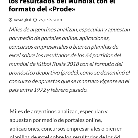
los resultados del Mundial con el
formato del «Prode»
m24digital
25 junio, 2018
Miles de argentinos analizan, especulan y apuestan
por medio de portales online, aplicaciones,
concursos empresariales o bien en planillas de
excel sobre los resultados de los 64 partidos del
mundial de fútbol Rusia 2018 con el formato del
pronóstico deportivo (prode), como se denominó el
concurso de apuestas que se mantuvo vigente en el
país entre 1972 y febrero pasado.
Miles de argentinos analizan, especulan y
apuestan por medio de portales online,
aplicaciones, concursos empresariales o bien en
planillas de excel sobre los resultados de los 64