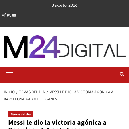
Saltar
8 agosto, 2026
al
contenido
Menú
primario
INICIO
TEMAS DEL DIA
MESSI LE DIO LA VICTORIA AGÓNICA A
BARCELONA 2-1 ANTE LEGANES
Temas del dia
Messi le dio la victoria agónica a