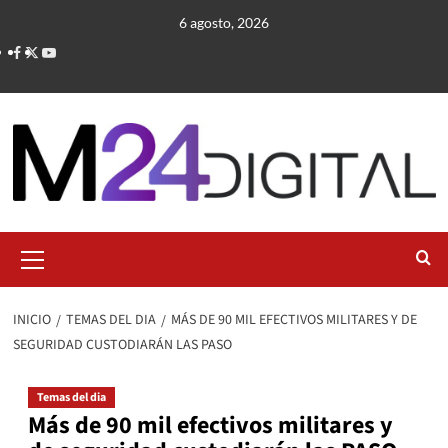
Saltar
6 agosto, 2026
al
contenido
Menú
primario
INICIO
TEMAS DEL DIA
MÁS DE 90 MIL EFECTIVOS MILITARES Y DE
SEGURIDAD CUSTODIARÁN LAS PASO
Temas del dia
Más de 90 mil efectivos militares y