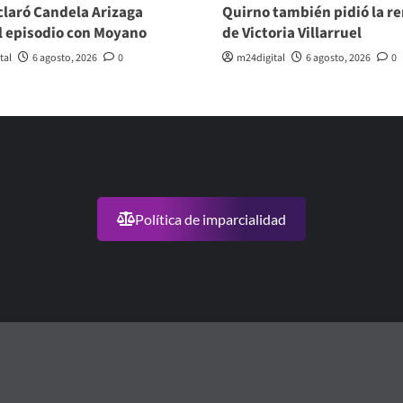
laró Candela Arizaga
Quirno también pidió la r
l episodio con Moyano
de Victoria Villarruel
tal
6 agosto, 2026
0
m24digital
6 agosto, 2026
0
Política de imparcialidad