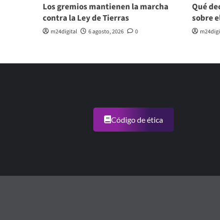
Los gremios mantienen la marcha
Qué dec
contra la Ley de Tierras
sobre e
m24digital
6 agosto, 2026
0
m24digi
Código de ética