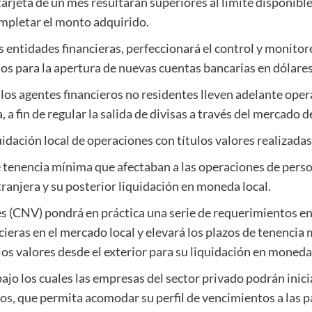
tarjeta de un mes resultaran superiores al límite disponible
mpletar el monto adquirido.
s entidades financieras, perfeccionará el control y monitor
os para la apertura de nuevas cuentas bancarias en dólares
e los agentes financieros no residentes lleven adelante oper
a fin de regular la salida de divisas a través del mercado de
quidación local de operaciones con títulos valores realizada
e tenencia mínima que afectaban a las operaciones de pers
ranjera y su posterior liquidación en moneda local.
s (CNV) pondrá en práctica una serie de requerimientos en 
ieras en el mercado local y elevará los plazos de tenencia
os valores desde el exterior para su liquidación en moneda 
bajo los cuales las empresas del sector privado podrán inic
os, que permita acomodar su perfil de vencimientos a las 