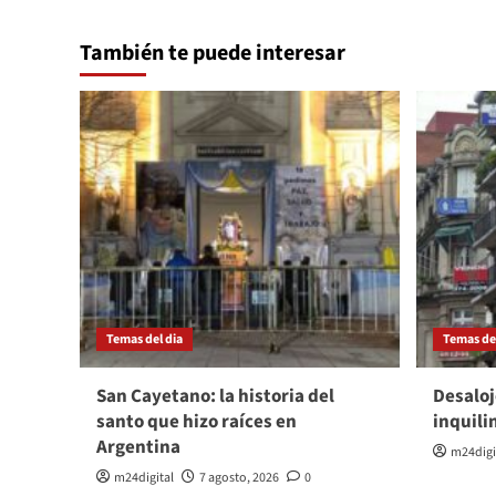
También te puede interesar
Temas del dia
Temas del
San Cayetano: la historia del
Desaloj
santo que hizo raíces en
inquili
Argentina
m24digi
m24digital
7 agosto, 2026
0