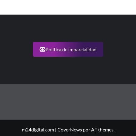
Política de imparcialidad
m24digital.com
|
CoverNews
por AF themes.