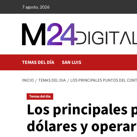
Saltar
7 agosto, 2026
al
contenido
TEMAS DEL DÍA
SAN LUIS
INICIO
TEMAS DEL DIA
LOS PRINCIPALES PUNTOS DEL CONT
Temas del dia
Los principales 
dólares y operar 