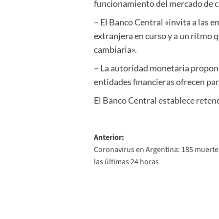
funcionamiento del mercado de 
– El Banco Central «invita a las
extranjera en curso y a un ritmo 
cambiaria».
– La autoridad monetaria propone 
entidades financieras ofrecen par
El Banco Central establece retenc
Navegación
Anterior:
Coronavirus en Argentina: 185 muerte
de
las últimas 24 horas
entradas