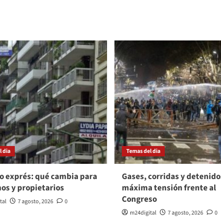
 dia
Temas del dia
o exprés: qué cambia para
Gases, corridas y detenido
nos y propietarios
máxima tensión frente al
Congreso
tal
7 agosto, 2026
0
m24digital
7 agosto, 2026
0