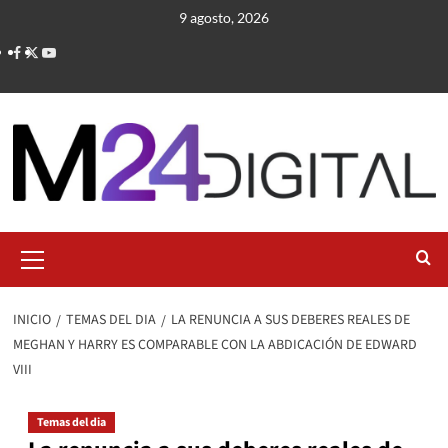
Saltar
9 agosto, 2026
al
contenido
Menú
primario
INICIO
TEMAS DEL DIA
LA RENUNCIA A SUS DEBERES REALES DE
MEGHAN Y HARRY ES COMPARABLE CON LA ABDICACIÓN DE EDWARD
VIII
Temas del dia