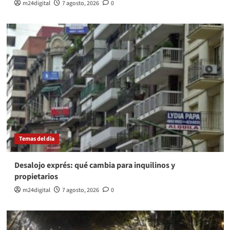
m24digital
7 agosto, 2026
0
Temas del dia
Desalojo exprés: qué cambia para inquilinos y
propietarios
m24digital
7 agosto, 2026
0