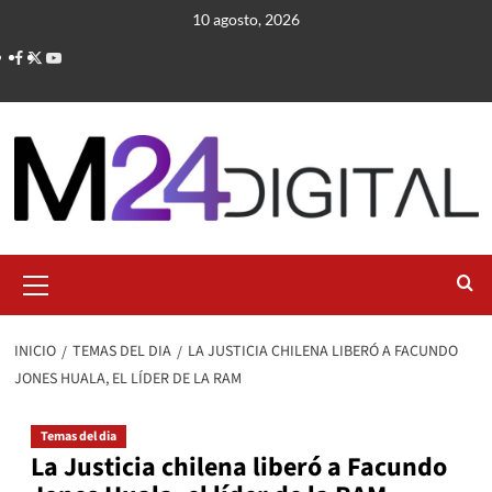
Saltar
10 agosto, 2026
al
contenido
Menú
primario
INICIO
TEMAS DEL DIA
LA JUSTICIA CHILENA LIBERÓ A FACUNDO
JONES HUALA, EL LÍDER DE LA RAM
Temas del dia
La Justicia chilena liberó a Facundo