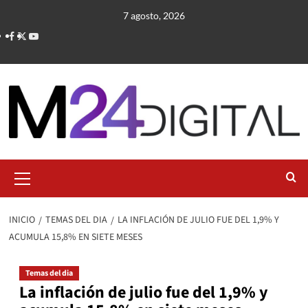
Saltar
7 agosto, 2026
al
contenido
Menú
primario
INICIO
TEMAS DEL DIA
LA INFLACIÓN DE JULIO FUE DEL 1,9% Y
ACUMULA 15,8% EN SIETE MESES
Temas del dia
La inflación de julio fue del 1,9% y