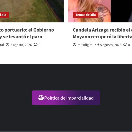
 dia
Temas del dia
to portuario: el Gobierno
Candela Arizaga recibió el 
y se levantó el paro
Moyano recuperó la libert
tal
5 agosto, 2026
0
m24digital
5 agosto, 2026
0
Política de imparcialidad