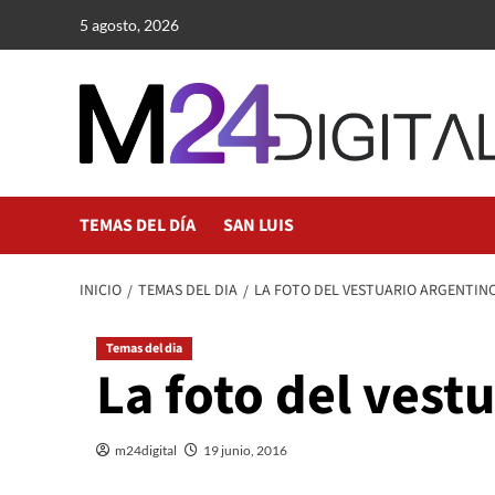
Saltar
5 agosto, 2026
al
contenido
TEMAS DEL DÍA
SAN LUIS
INICIO
TEMAS DEL DIA
LA FOTO DEL VESTUARIO ARGENTINO
Temas del dia
La foto del vest
m24digital
19 junio, 2016