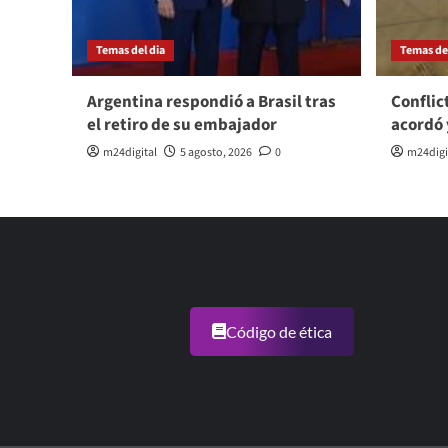
Temas del dia
Temas del
Argentina respondió a Brasil tras
Conflic
el retiro de su embajador
acordó 
m24digital
5 agosto, 2026
0
m24digi
Código de ética