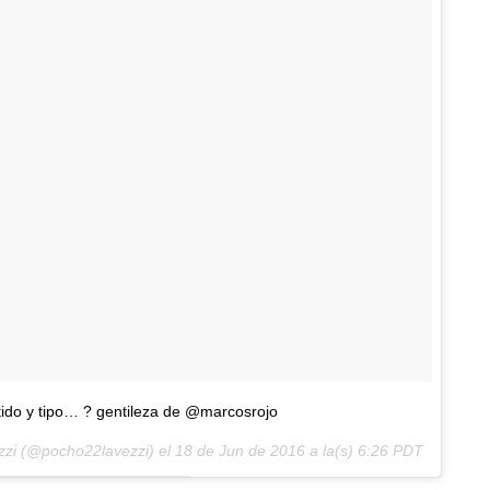
tido y tipo… ? gentileza de @marcosrojo
ezzi (@pocho22lavezzi) el
18 de Jun de 2016 a la(s) 6:26 PDT