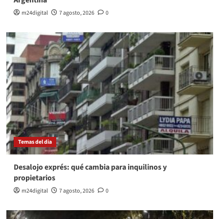
Argentina
m24digital
7 agosto, 2026
0
Temas del dia
Desalojo exprés: qué cambia para inquilinos y
propietarios
m24digital
7 agosto, 2026
0