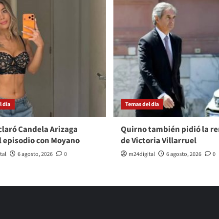
 dia
Temas del dia
laró Candela Arizaga
Quirno también pidió la r
l episodio con Moyano
de Victoria Villarruel
tal
6 agosto, 2026
0
m24digital
6 agosto, 2026
0