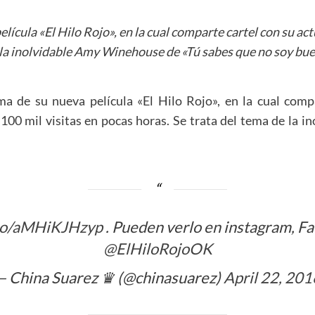
lícula «El Hilo Rojo», en la cual comparte cartel con su ac
de la inolvidable Amy Winehouse de «Tú sabes que no soy bue
a de su nueva película «El Hilo Rojo», en la cual compa
100 mil visitas en pocas horas. Se trata del tema de la 
.co/aMHiKJHzyp
. Pueden verlo en instagram, F
@ElHiloRojoOK
— China Suarez ♛ (@chinasuarez)
April 22, 201