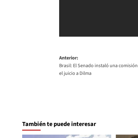
Navegación
Anterior:
Brasil: El Senado instaló una comisión
de
el juicio a Dilma
entradas
También te puede interesar