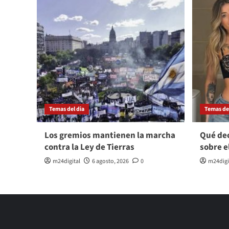
Temas del dia
Temas del
Los gremios mantienen la marcha
Qué dec
contra la Ley de Tierras
sobre e
m24digital
6 agosto, 2026
0
m24digi