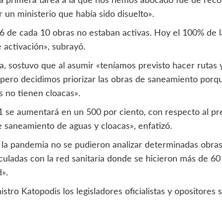
«la primera tarea a la que nos hemos abocado fue de rec
 un ministerio que había sido disuelto».
 6 de cada 10 obras no estaban activas. Hoy el 100% de l
 activación», subrayó.
ra, sostuvo que al asumir «teníamos previsto hacer rutas 
 pero decidimos priorizar las obras de saneamiento porq
s no tienen cloacas».
 se aumentará en un 500 por ciento, con respecto al pr
de saneamiento de aguas y cloacas», enfatizó.
la pandemia no se pudieron analizar determinadas obras
nculadas con la red sanitaria donde se hicieron más de 60
d».
tro Katopodis los legisladores oficialistas y opositores s