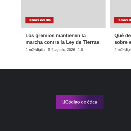
Temas del dia
Temas de
Los gremios mantienen la
Qué de
marcha contra la Ley de Tierras
sobre 
m24digital
6 agosto, 2026
0
m24digi
Código de ética