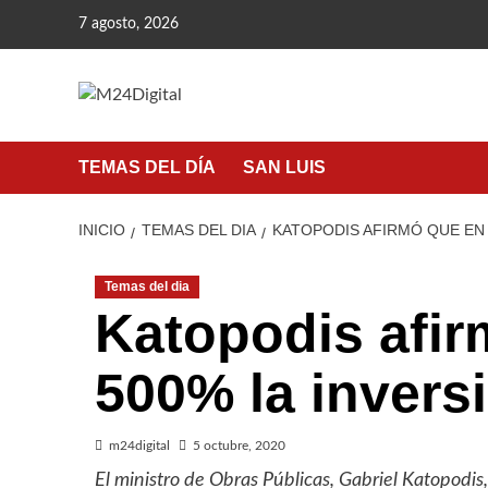
Saltar
7 agosto, 2026
al
contenido
TEMAS DEL DÍA
SAN LUIS
INICIO
TEMAS DEL DIA
KATOPODIS AFIRMÓ QUE EN 
Temas del dia
Katopodis afi
500% la invers
m24digital
5 octubre, 2020
El ministro de Obras Públicas, Gabriel Katopodi