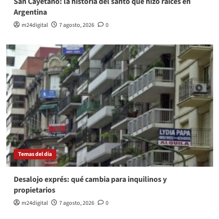
San Cayetano: la historia del santo que hizo raíces en
Argentina
m24digital
7 agosto, 2026
0
Temas del dia
Desalojo exprés: qué cambia para inquilinos y
propietarios
m24digital
7 agosto, 2026
0