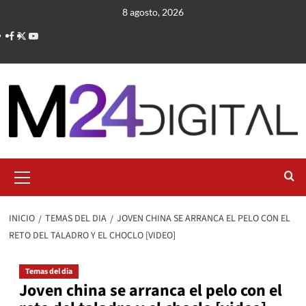
Saltar
8 agosto, 2026
al
contenido
Menú
primario
INICIO
TEMAS DEL DIA
JOVEN CHINA SE ARRANCA EL PELO CON EL
RETO DEL TALADRO Y EL CHOCLO [VIDEO]
Temas del dia
Joven china se arranca el pelo con el