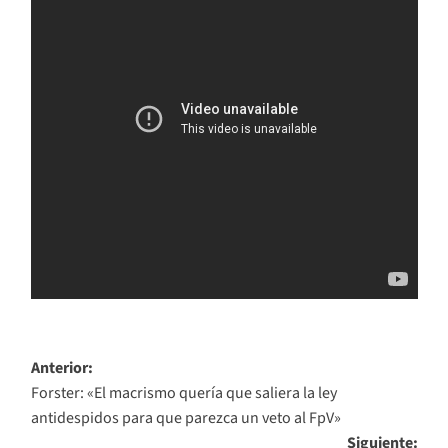
Navegación
Anterior:
Forster: «El macrismo quería que saliera la ley
de
antidespidos para que parezca un veto al FpV»
entradas
Siguiente: