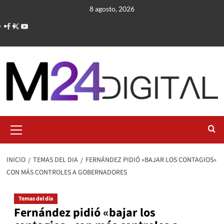
Saltar
8 agosto, 2026
al
contenido
Menú
primario
INICIO
TEMAS DEL DIA
FERNÁNDEZ PIDIÓ «BAJAR LOS CONTAGIOS»
CON MÁS CONTROLES A GOBERNADORES
Temas del dia
Fernández pidió «bajar los