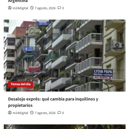
Argentina
m24digital
7 agosto, 2026
0
Temas del dia
Desalojo exprés: qué cambia para inquilinos y
propietarios
m24digital
7 agosto, 2026
0