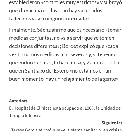
establecieron «controles muy estrictos» y subrayó
que «la vacuna es clave, no hay vacunados
fallecidos y casi ninguno internado».
Finalmente, Sáenz afirmó que es necesario «tomar
medidas conjuntas, no va a servir que se tomen
decisiones diferentes»; Bordet explicó que «cada
vez tomamos medidas mas severas y, si tenemos
que endurecer más, lo haremos», y Zamora confió
que en Santiago del Estero «no estamos en un
buen momento, hay un relajamiento de la gente»
Navegación
Anterior:
El Hospital de Clínicas está ocupado al 100% la Unidad de
de
Terapia Intensiva
entradas
Siguiente:
Teresa García afirmó que «el sistema sanitario, en crisis y